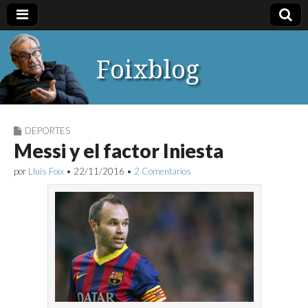
Foixblog
DEPORTES
Messi y el factor Iniesta
por
Lluís Foix
•
22/11/2016
•
2 Comentarios