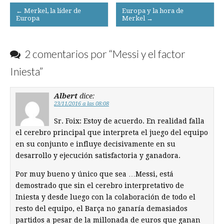
Post
← Merkel, la líder de
Europa y la hora de
Europa
Merkel →
navigation
2 comentarios por “
Messi y el factor
Iniesta
”
Albert
dice:
23/11/2016 a las 08:08
Sr. Foix: Estoy de acuerdo. En realidad falla
el cerebro principal que interpreta el juego del equipo
en su conjunto e influye decisivamente en su
desarrollo y ejecución satisfactoria y ganadora.
Por muy bueno y único que sea …Messi, está
demostrado que sin el cerebro interpretativo de
Iniesta y desde luego con la colaboración de todo el
resto del equipo, el Barça no ganaría demasiados
partidos a pesar de la millonada de euros que ganan