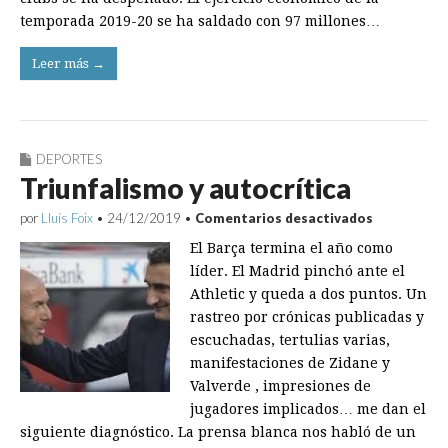
temporada 2019-20 se ha saldado con 97 millones…
Leer más →
DEPORTES
Triunfalismo y autocrítica
en
por
Lluís Foix
•
24/12/2019
•
Comentarios desactivados
Triunfalis
El Barça termina el año como
y
autocrítica
líder. El Madrid pinchó ante el
Athletic y queda a dos puntos. Un
rastreo por crónicas publicadas y
escuchadas, tertulias varias,
manifestaciones de Zidane y
Valverde , impresiones de
jugadores implicados… me dan el
siguiente diagnóstico. La prensa blanca nos habló de un