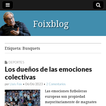
Foixblog
Etiqueta:
Busquets
DEPORTES
Los dueños de las emociones
colectivas
por
Lluís Foix
•
06/06/2023
•
2 Comentarios
Las emociones futboleras
europeas son propiedad
mayoritariamente de magnates