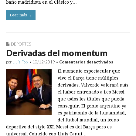
baño madridista en el Clásico y…
Leer más →
DEPORTES
Derivadas del momentum
en
por
Lluís Foix
•
10/12/2019
•
Comentarios desactivados
Derivadas
El momento espectacular que
del
momentum
vive el Barça tiene múltiples
derivadas. Valverde valorará más
el haber entrenado a Leo Messi
que todos los títulos que pueda
conseguir. El genio argentino ya
es patrimonio de la humanidad,
del futbol mundial, un icono
deportivo del siglo XXI. Messi es del Barça pero es
universal. Coincido con Lluís Canut…