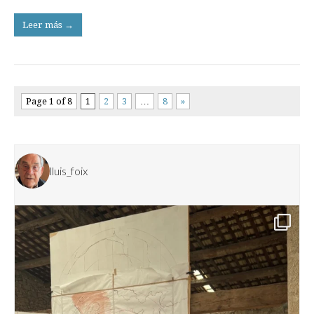
Leer más →
Page 1 of 8
1
2
3
…
8
»
lluis_foix