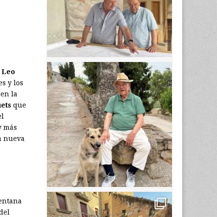
o
Leo
es y los
 en la
ets
que
el
y más
ia nueva
ventana
del