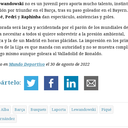
ewandowski
no es un juvenil pero aporta mucho talento, instint
sión por triunfar en el Barça, tras su paso goleador en el Bayern.
é, Pedri
y
Raphinha
dan espectáculo, asistencias y goles.
orada será larga y accidentada por el parón de los mundiales de
a necesitar a todos si quiere sobrevivir a la presión ambiental,
ca y la de un Madrid en horas plácidas. La impresión en los pri
s de la Liga es que manda con autoridad y no se muestra compl
igo mismo aunque goleara al Valladolid de Ronaldo.
do en
Mundo Deportivo
el 30 de agosto de 2022
ártelo:
Alba
Barça
Busquets
Laporta
Lewandowski
Piqué
ernández