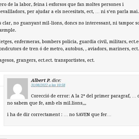
ero de la labor, feina i esforsos que fan moltes persones i
revallladors, per ajudar a els necesitats, ect, … ni s’en parla mai.
s clar, no guanyant mil-lions, doncs no interessant, ni tampoc s
xemple.
etges, enfermeras, bombers policia, guardia civil, militars, ect.e
ondcutors de tren ó de metro, autobus, , aviadors, mariners, ect.
agesos, grangers, ect.ect. transportistes, ect.
Albert P.
dice:
31/08/2022 a las 10:58
Corecció de error: A la 2ª del primer paragraf, … 
no sabem que fe, amb els mil.lions,,,
i ha de dir correctament : … no SAVEN que fer…