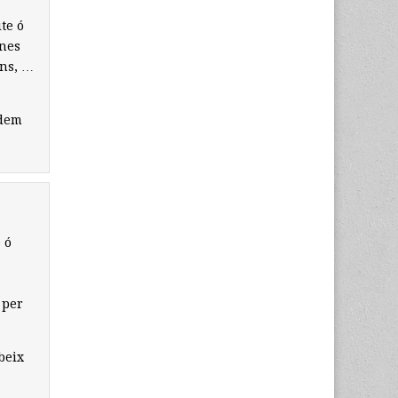
te ó
ones
ons, …
idem
 ó
 per
beix