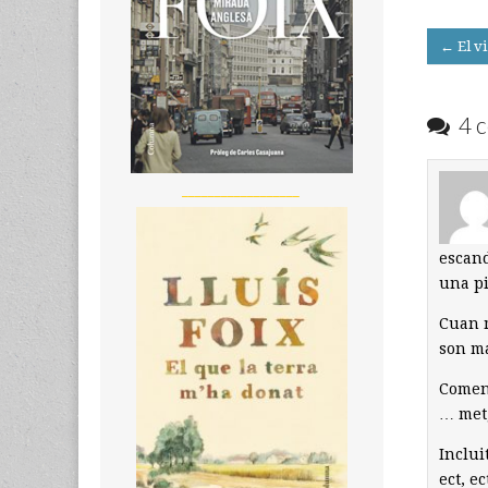
Post
← El vi
navigati
4 c
__________________
escand
una pi
Cuan m
son ma
Comens
… metg
Inclui
ect, ec