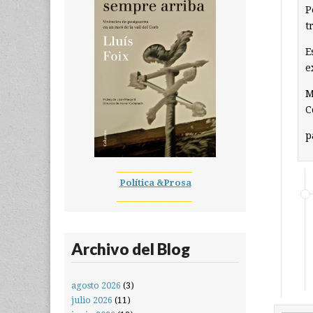
P
t
E
e
M
C
p
__________________
Política &Prosa
__________________
Archivo del Blog
agosto 2026
(3)
julio 2026
(11)