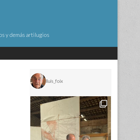
os y demás artilugios
lluis_foix