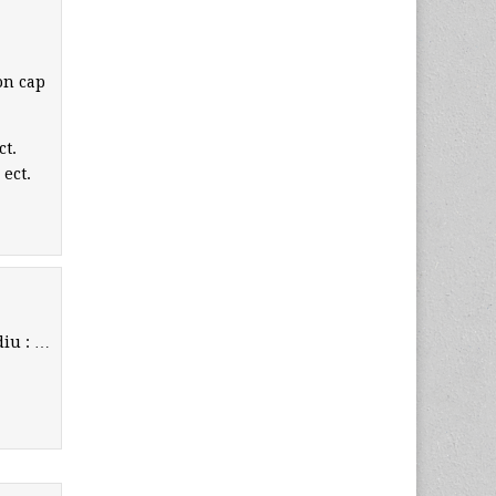
on cap
ct.
 ect.
diu : …