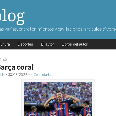
blog
as varias, entretenimientos y cavilaciones, artículos divers
ultura
Deportes
El autor
Libros del autor
RTES
arça coral
Foix
•
30/08/2022
•
4 Comentarios