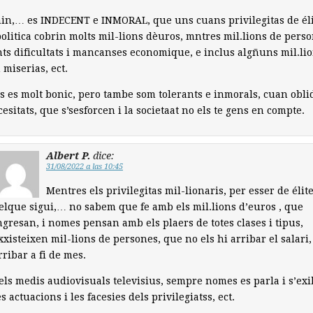
n,… es INDECENT e INMORAL, que uns cuans privilegitas de éli
politica cobrin molts mil-lions dèuros, mntres mil.lions de pers
ts dificultats i mancanses economique, e inclus algñuns mil.li
 miserias, ect.
ls es molt bonic, pero tambe som tolerants e inmorals, cuan obl
cesitats, que s’sesforcen i la societaat no els te gens en compte.
Albert P.
dice:
31/08/2022 a las 10:45
Mentres els privilegitas mil-lionaris, per esser de élite
elque sigui,… no sabem que fe amb els mil.lions d’euros , que
ngresan, i nomes pensan amb els plaers de totes clases i tipus,
xxisteixen mil-lions de persones, que no els hi arribar el salari,
rribar a fi de mes.
els medis audiovisuals televisius, sempre nomes es parla i s’exi
es actuacions i les facesies dels privilegiatss, ect.