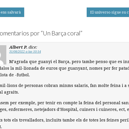
 ens salvarà
El universo sigue su 
on
omentarios por “
Un Barça coral
”
Albert P.
dice:
31/08/2022 a las 10:14
M’agrada que guanyi el Barça, pero tambe penso que es in
alos la mil-lionada de euros que guanyant, nomes per fer pata
lota de -futbol.
il-lions de personas cobran minms salaris, fan molte feina i a 
l agraits.
em per exemple, per tenir en compte la feina del personal sani
es, enfermeres, netejadors d’Hospital, cuiners i cuineres, ect, e
ts tots els trevalladors, incluits tambe els de totes les feines peri
t.