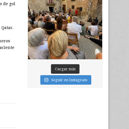
o de gol
 Qatar.
meros
aciente
Cargar más
Seguir en Instagram