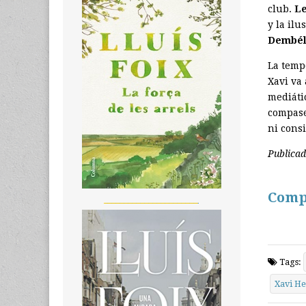
club.
L
y la ilu
Dembél
La temp
Xavi va 
mediáti
compase
ni cons
Publica
Comp
_______________________
Tags:
Xavi H