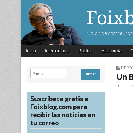
Foix
Cajón de sastre, not
Main
Skip
Inicio
Internacional
Política
Economía
C
menu
to
content
DEPO
Buscar:
Un B
por
Lluís 
Suscríbete gratis a
Foixblog.com para
recibir las noticias en
tu correo