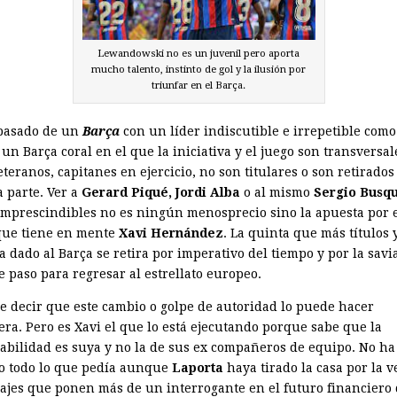
Lewandowski no es un juvenil pero aporta
mucho talento, instinto de gol y la ilusión por
triunfar en el Barça.
pasado de un
Barça
con un líder indiscutible e irrepetible com
un Barça coral en el que la iniciativa y el juego son transversal
eteranos, capitanes en ejercicio, no son titulares o son retirados
 parte. Ver a
Gerard Piqué, Jordi Alba
o al mismo
Sergio Busqu
imprescindibles no es ningún menosprecio sino la apuesta por 
que tiene en mente
Xavi Hernández
. La quinta que más títulos 
a dado al Barça se retira por imperativo del tiempo y por la sav
e paso para regresar al estrellato europeo.
e decir que este cambio o golpe de autoridad lo puede hacer
era. Pero es Xavi el que lo está ejecutando porque sabe que la
abilidad es suya y no la de sus ex compañeros de equipo. No ha
o todo lo que pedía aunque
Laporta
haya tirado la casa por la 
hajes que ponen más de un interrogante en el futuro financiero 