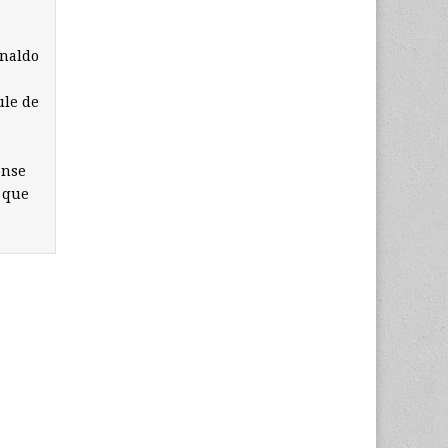
onaldo
ule de
ense
o que