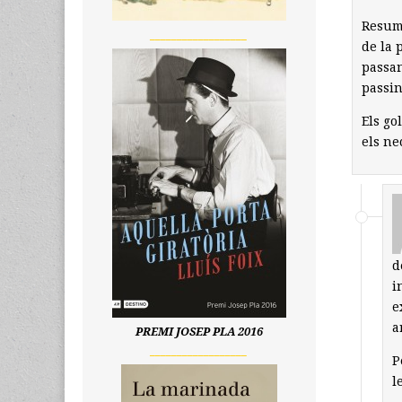
Resumi
__________________
de la 
passan
passin
Els go
els ne
d
i
e
a
PREMI JOSEP PLA 2016
__________________
P
l