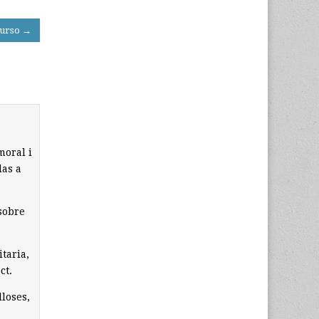
curso →
moral i
das a
sobre
taria,
ct.
lloses,