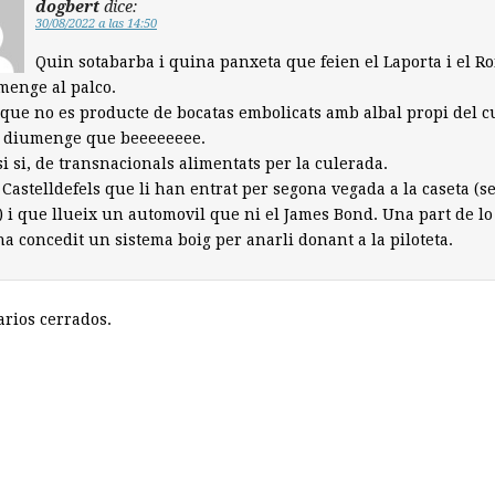
dogbert
dice:
30/08/2022 a las 14:50
Quin sotabarba i quina panxeta que feien el Laporta i el R
menge al palco.
que no es producte de bocatas embolicats amb albal propi del c
l diumenge que beeeeeeee.
si si, de transnacionals alimentats per la culerada.
e Castelldefels que li han entrat per segona vegada a la caseta (s
) i que llueix un automovil que ni el James Bond. Una part de l
i ha concedit un sistema boig per anarli donant a la piloteta.
rios cerrados.