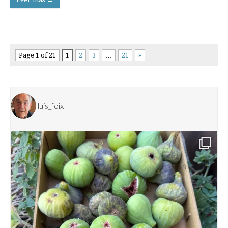
Page 1 of 21
1
2
3
…
21
»
lluis_foix