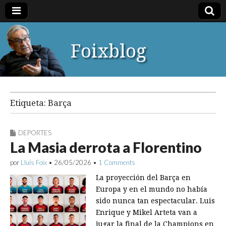
Foixblog
Etiqueta:
Barça
DEPORTES
La Masia derrota a Florentino
por
Lluís Foix
•
26/05/2026
•
1 Comments
La proyección del Barça en
Europa y en el mundo no había
sido nunca tan espectacular. Luis
Enrique y Mikel Arteta van a
jugar la final de la Champions en