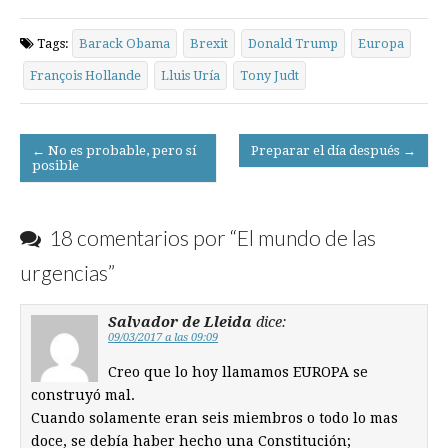
Tags:
Barack Obama
Brexit
Donald Trump
Europa
François Hollande
Lluis Uría
Tony Judt
Post
← No es probable, pero sí
Preparar el día después →
posible
navigation
18 comentarios por “
El mundo de las
urgencias
”
Salvador de Lleida
dice:
09/03/2017 a las 09:09
Creo que lo hoy llamamos EUROPA se
construyó mal.
Cuando solamente eran seis miembros o todo lo mas
doce, se debía haber hecho una Constitución;