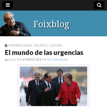
Foixblog
INTERNACIONAL
,
POLÍTICA
,
CULTURA
El mundo de las urgencias
por
Lluís Foix
•
08/03/2017
•
18 Comentarios