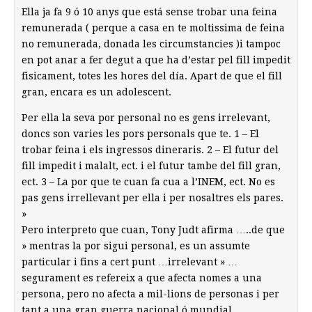
Ella ja fa 9 ó 10 anys que está sense trobar una feina
remunerada ( perque a casa en te moltissima de feina
no remunerada, donada les circumstancies )i tampoc
en pot anar a fer degut a que ha d’estar pel fill impedit
fisicament, totes les hores del día. Apart de que el fill
gran, encara es un adolescent.
Per ella la seva por personal no es gens irrelevant,
doncs son varies les pors personals que te. 1 – El
trobar feina i els ingressos dineraris. 2 – El futur del
fill impedit i malalt, ect. i el futur tambe del fill gran,
ect. 3 – La por que te cuan fa cua a l’INEM, ect. No es
pas gens irrellevant per ella i per nosaltres els pares.
»
Pero interpreto que cuan, Tony Judt afirma …..de que
» mentras la por sigui personal, es un assumte
particular i fins a cert punt …irrelevant » …
segurament es refereix a que afecta nomes a una
persona, pero no afecta a mil-lions de personas i per
tant a una gran guerra nacional ó mundial.