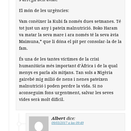
El món de les urgències:
Vam conèixer la Kubi fa només dues setmanes. Té
tot just un any i pateix malnutrició. Boko Haram
va matar la seva mare i ara només té la seva àvia
Maimuna,* que li dóna el pit per consolar-la de la
fam.
És una de les tantes víctimes de la crisi
humanitària més important d’Àfrica i de la qual
menys es parla als mitjans. Tan sols a Nigèria
gairebé mig milió de nens i nenes pateixen
malnutrició i poden perdre la vida. Si no
aconseguim fons urgentment, salvar les seves
vides serà molt difícil.
Albert
dice:
09/03/2017 a las 09:49