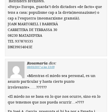
mentiders brexistes.
«Força» Europa, guarda’t dels dictadors «de facto» que
tens a casa: populisme cap a la dreta(meonazisme) o
cap a l’esquerra (meomarxisme gramsià).
JOAN MARTORELL I BARBERÀ
CARRETERA DE TERRASSA 30
08230 MATADEPERA
TEL 937870535
DNI39054045E
Rosamaria
dice:
08/03/2017 a las 13:09
«Mientras el miedo sea personal, es un
asunto particular y hasta cierto punto
irrelevante»……??????
«El miedo no se basa en lo que nos ocurre, sino en lo
que tememos que nos pueda ocurrir…»????
En José A. Garcia, pregunta si hi ha por a España i