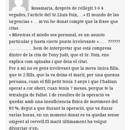
Rosamaria, desprès de rellegit 3 ó 4
vegades, l’article del Sr.Lluis Foix, …» El mundo de las
urgencias » … m’en he donat compte que la frase que
citas…
» Mientras el miedo sea personal, es un asunto
particular y hasta cierto punto irrelevante «…… ??????
………………hem de interpretar que está compresa
dintre de la cita de Tony Judt, que el Sr. Foix, ens
explica com opinaba i que deia el citat.
Per a mi no es gens irrelevant que la meva única filla,
que te 2 fills, que la va deixa el marit, per una quexua
peruana, cuan el fill petit tenía 3 anys i que l’habian
operat a cor obert, cuan tenía 7 mesos, perque te la
tetralogía de Fallot. I de resultes de la operació va
quedar amb una insuficiencia fisica de moviment del
83 %, degut a que durant la operació, que va durar
varias horas, en un moment donat es va quedar sense
oxigent al cervell.El marit últimament ha volgut
divorciar-s’en.