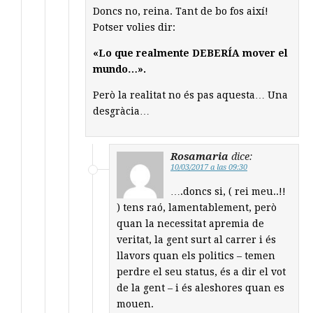
Doncs no, reina. Tant de bo fos així!
Potser volies dir:
«Lo que realmente DEBERÍA mover el
mundo…».
Però la realitat no és pas aquesta… Una
desgràcia…
Rosamaria
dice:
10/03/2017 a las 09:30
….doncs si, ( rei meu..!!
) tens raó, lamentablement, però
quan la necessitat apremia de
veritat, la gent surt al carrer i és
llavors quan els politics – temen
perdre el seu status, és a dir el vot
de la gent – i és aleshores quan es
mouen.