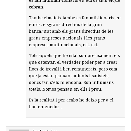
es fan multimil-lionaris en euros,amb elque
cobran.
Tambe elmateix tambe es fan mil-lionaris en
euros, elsgrans directius de la gran
banca,junt amb els grans directius de les
grans empreses nacionals i les grans
empreses multinacionals, ect. ect.
Tots aquets que he citat son precisament els
que ostentan el verdader poder per a crear
llocs de trevall i ben remunerats, pero com
que ja estan panxancontents i satisfets,
doncs tan s’els hi endona. Son inhumans
totals. Nomes pensan en ells i prou.
Es la realitat i per acabo ho deixo per a el
bon entenedor…