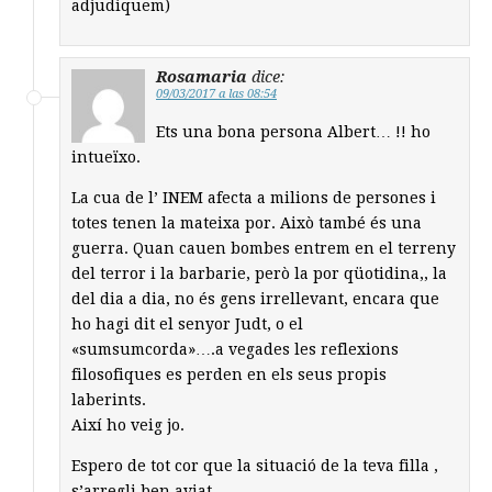
adjudiquem)
Rosamaria
dice:
09/03/2017 a las 08:54
Ets una bona persona Albert… !! ho
intueïxo.
La cua de l’ INEM afecta a milions de persones i
totes tenen la mateixa por. Això també és una
guerra. Quan cauen bombes entrem en el terreny
del terror i la barbarie, però la por qüotidina,, la
del dia a dia, no és gens irrellevant, encara que
ho hagi dit el senyor Judt, o el
«sumsumcorda»….a vegades les reflexions
filosofiques es perden en els seus propis
laberints.
Així ho veig jo.
Espero de tot cor que la situació de la teva filla ,
s’arregli ben aviat.