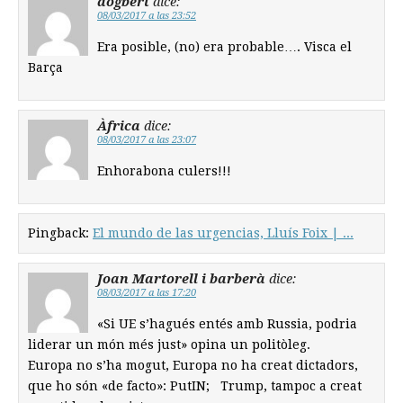
dogbert
dice:
08/03/2017 a las 23:52
Era posible, (no) era probable…. Visca el
Barça
Àfrica
dice:
08/03/2017 a las 23:07
Enhorabona culers!!!
Pingback:
El mundo de las urgencias, Lluís Foix | ...
Joan Martorell i barberà
dice:
08/03/2017 a las 17:20
«Si UE s’hagués entés amb Russia, podria
liderar un món més just» opina un politòleg.
Europa no s’ha mogut, Europa no ha creat dictadors,
que ho són «de facto»: PutIN; Trump, tampoc a creat