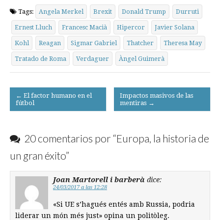
Tags:
Angela Merkel
Brexit
Donald Trump
Durruti
Ernest Lluch
Francesc Macià
Hipercor
Javier Solana
Kohl
Reagan
Sigmar Gabriel
Thatcher
Theresa May
Tratado de Roma
Verdaguer
Àngel Guimerà
Post
← El factor humano en el
Impactos masivos de las
fútbol
mentiras →
navigation
20 comentarios por “
Europa, la historia de
un gran éxito
”
Joan Martorell i barberà
dice:
24/03/2017 a las 12:28
«Si UE s’hagués entés amb Russia, podria
liderar un món més just» opina un politòleg.