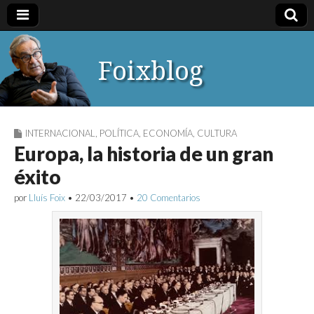
Foixblog
INTERNACIONAL
,
POLÍTICA
,
ECONOMÍA
,
CULTURA
Europa, la historia de un gran
éxito
por
Lluís Foix
•
22/03/2017
•
20 Comentarios