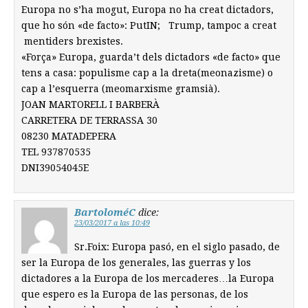
Europa no s’ha mogut, Europa no ha creat dictadors,
que ho són «de facto»: PutIN; Trump, tampoc a creat
mentiders brexistes.
«Força» Europa, guarda’t dels dictadors «de facto» que
tens a casa: populisme cap a la dreta(meonazisme) o
cap a l’esquerra (meomarxisme gramsià).
JOAN MARTORELL I BARBERÀ
CARRETERA DE TERRASSA 30
08230 MATADEPERA
TEL 937870535
DNI39054045E
BartoloméC
dice:
23/03/2017 a las 10:49
Sr.Foix: Europa pasó, en el siglo pasado, de
ser la Europa de los generales, las guerras y los
dictadores a la Europa de los mercaderes…la Europa
que espero es la Europa de las personas, de los