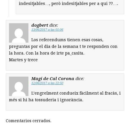
indesitjables…, però indesitjables per a qui ??….
dogbert
dice:
13/06/2017 a las 01:06
Los referendums tienen esas cosas,
preguntas por el dia de la semana t te responden con
la hora. Con la hora de irte pa_casita.
Martes y trece
Magí de Cal Corona
dice:
12/06/2017 a las 22:50
L’engreïment condueix fàcilment al fracàs, i
més si hi ha tossuderia i ignorància.
Comentarios cerrados.