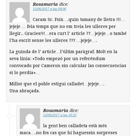
Rosamaria
dice:
13/06/2017 a las 09:06
Caram Sr. Foix….quin tamany de lletra !!!…
jejeje … feia temps que no em treia les ulleres per
llegir.. Gracies!!!…era curt l’ article ??…jejeje…o també
l’ha escrit sense les ulleres ???….jejeje….
La guinda de l’ article…l’últim paràgraf. Molt en la
seva línia: «Todo empezó por un referéndum
convocado por Cameron sin calcular las consecuencias
si lo perdía»…
Millor que el poble estigui calladet…jejeje….
Una abraçada.
Rosamaria
dice:
13/06/2017 a las 10:25
la gent ben calladeta està més
maca….no fos cas que hi haguessin sorpreses