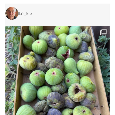
lluis_foix