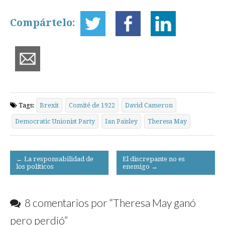
Compártelo:
Tags:
Brexit
Comité de 1922
David Cameron
Democratic Unionist Party
Ian Paisley
Theresa May
Post
← La responsabilidad de
El discrepante no es
los políticos
enemigo →
navigation
8 comentarios por “
Theresa May ganó
pero perdió
”