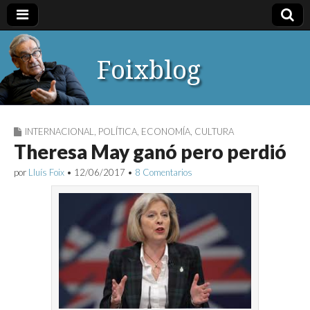
Foixblog
INTERNACIONAL
,
POLÍTICA
,
ECONOMÍA
,
CULTURA
Theresa May ganó pero perdió
por
Lluís Foix
•
12/06/2017
•
8 Comentarios