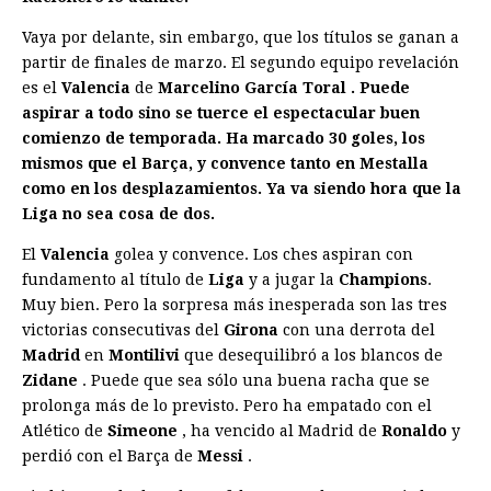
Vaya por delante, sin embargo, que los títulos se ganan a
partir de finales de marzo. El segundo equipo revelación
es el
Valencia
de
Marcelino García
To
ral
. Puede
aspirar a todo sino se tuerce el espectacular buen
comienzo de temporada. Ha marcado 30 goles, los
mismos que el Barça, y convence tanto en Mestalla
como en los desplazamientos. Ya va siendo hora que la
Liga no sea cosa de dos.
El
Valencia
golea y convence. Los ches aspiran con
fundamento al título de
Liga
y a jugar la
Champions
.
Muy bien. Pero la sorpresa más inesperada son las tres
victorias consecutivas del
Girona
con una derrota del
Madrid
en
Montilivi
que desequilibró a los blancos de
Zidane
. Puede que sea sólo una buena racha que se
prolonga más de lo previsto. Pero ha empatado con el
Atlético de
Simeone
, ha vencido al Madrid de
Ronaldo
y
perdió con el Barça de
Messi
.