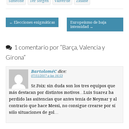
Simeone
Ter Stegen
Valverde
Zidane
Post
← Elecciones enigmáticas
Europeísmo de baja
intensidad →
navigation
1 comentario por “
Barça, Valencia y
Girona
”
BartoloméC
dice:
07/11/2017 a las 16:53
Sr.Foix: sin duda son los tres equipos que
más destacan por distintos motivos…Luis Suarez ha
perdido las asitencias que antes tenía de Neymar y al
contrario que hace Messi, no consigue crearse por sí
sólo situaciones de gol…