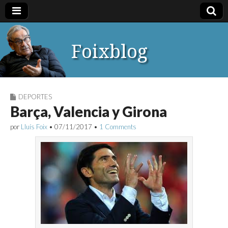
Foixblog
DEPORTES
Barça, Valencia y Girona
por
Lluís Foix
•
07/11/2017
•
1 Comments