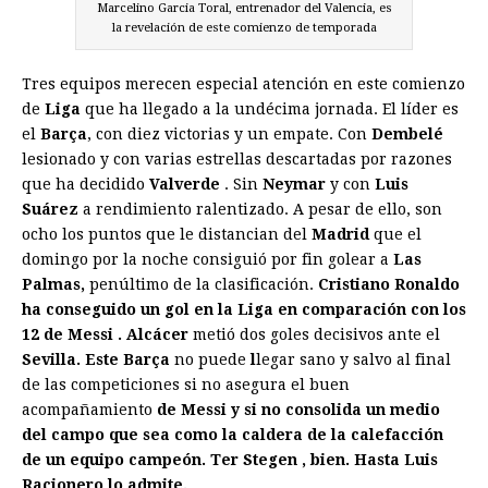
Marcelino Garcia Toral, entrenador del Valencia, es
la revelación de este comienzo de temporada
Tres equipos merecen especial atención en este comienzo
de
Liga
que ha llegado a la undécima jornada. El líder es
el
Barça
, con diez victorias y un empate. Con
Dembelé
lesionado y con varias estrellas descartadas por razones
que ha decidido
Valverde
. Sin
Neymar
y con
Luis
Suárez
a rendimiento ralentizado. A pesar de ello, son
ocho los puntos que le distancian del
Madrid
que el
domingo por la noche consiguió por fin golear a
Las
Palmas,
penúltimo de la clasificación.
Cristiano
Ronaldo
ha conseguido un gol en la Liga en comparación con los
12 de
Messi
.
Alcácer
metió dos goles decisivos ante el
Sevilla. Este Barça
no puede
l
legar sano y salvo al final
de las competiciones si no asegura el buen
acompañamiento
de
Messi
y si no consolida un medio
del campo que sea como la caldera de la calefacción
de un equipo campeón.
Ter Stegen
, bien. Hasta
Luis
Racionero
lo admite.