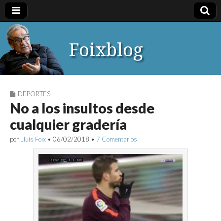
Foixblog
DEPORTES
No a los insultos desde
cualquier gradería
por
Lluís Foix
•
06/02/2018
•
7 Comentarios