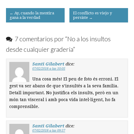
Post
← Ay, cuando la mentira
El conflicto es viejo y
gana a la verdad
persiste →
navigation
7 comentarios por “
No a los insultos
desde cualquier gradería
”
Santi Gilabert
dice:
07/02/2018 a las 10:05
Una cosa més! El peu de foto és erroni. El
gest va ser abans de que s’insultés a la seva família.
Detall important. No justifica els insults, però en un
món tan visceral i amb poca vida intel·ligent, ho fa
comprensible.
Santi Gilabert
dice:
07/02/2018 a las 09:57