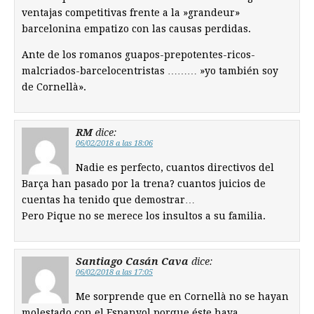
ventajas competitivas frente a la »grandeur»
barcelonina empatizo con las causas perdidas.
Ante de los romanos guapos-prepotentes-ricos-
malcriados-barcelocentristas ……… »yo también soy
de Cornellà».
RM
dice:
06/02/2018 a las 18:06
Nadie es perfecto, cuantos directivos del
Barça han pasado por la trena? cuantos juicios de
cuentas ha tenido que demostrar…
Pero Pique no se merece los insultos a su familia.
Santiago Casán Cava
dice:
06/02/2018 a las 17:05
Me sorprende que en Cornellà no se hayan
molestado con el Espanyol porque éste haya