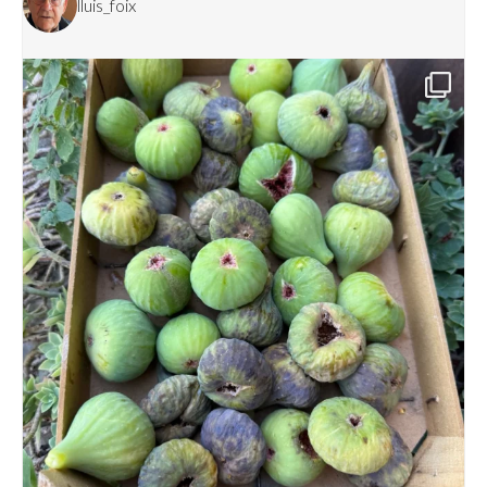
lluis_foix