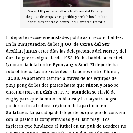
Gérard Piqué hace callar a la afición del Espanyol
después de empatar el partido y recibir los insultos
habituales contra el central del Barça y su familia
El deporte recose enemistades políticas irreconciliables.
En la inauguración de los
JJ.OO.
de
Corea del Sur
desfilan juntas estos días las delegaciones del
Norte
y del
Sur
. La guerra sigue desde 1953. No ha habido armisticio.
Ignorancia total entre
Pyonyang
y
Seúl
. El deporte ha
roto el hielo. Las inexistentes relaciones entre
China
y
EE.UU.
se abrieron camino a través de los equipos de
ping pong de los dos países hasta que
Nixon
y
Mao
se
encontraron en
Pekín
en 1973.
Mandela
se sirvió de
rugby para que la minoría blanca y la mayoría negra
pusieran fin al odioso régimen del apartheid en
Sudáfrica
. La paradoja del deporte es que puede convivir
con la pasión la competitividad y el ‘fair play’. Los
ingleses que fundaron el fútbol en un pub de Londres no