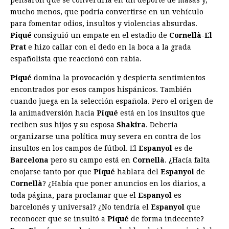
pensaron que se convertiría en un deporte de masas y,
mucho menos, que podría convertirse en un vehículo
para fomentar odios, insultos y violencias absurdas.
Piqué
consiguió un empate en el estadio de
Cornellà-El
Prat
e hizo callar con el dedo en la boca a la grada
españolista que reaccionó con rabia.
Piqué
domina la provocación y despierta sentimientos
encontrados por esos campos hispánicos. También
cuando juega en la selección española. Pero el origen de
la animadversión hacia
Piqué
está en los insultos que
reciben sus hijos y su esposa
Shakira
. Debería
organizarse una política muy severa en contra de los
insultos en los campos de fútbol. El
Espanyol
es de
Barcelona
pero su campo está en
Cornellà
. ¿Hacía falta
enojarse tanto por que
Piqué
hablara del
Espanyol
de
Cornellà
? ¿Había que poner anuncios en los diarios, a
toda página, para proclamar que el
Espanyol
es
barcelonés y universal? ¿No tendría el
Espanyol
que
reconocer que se insultó a
Piqué
de forma indecente?