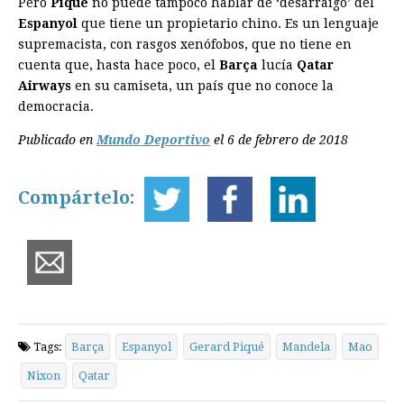
Pero
Piqué
no puede tampoco hablar de ‘desarraigo’ del
Espanyol
que tiene un propietario chino. Es un lenguaje
supremacista, con rasgos xenófobos, que no tiene en
cuenta que, hasta hace poco, el
Barça
lucía
Qatar
Airways
en su camiseta, un país que no conoce la
democracia.
Publicado en
Mundo Deportivo
el 6 de febrero de 2018
Compártelo:
Tags:
Barça
Espanyol
Gerard Piqué
Mandela
Mao
Nixon
Qatar