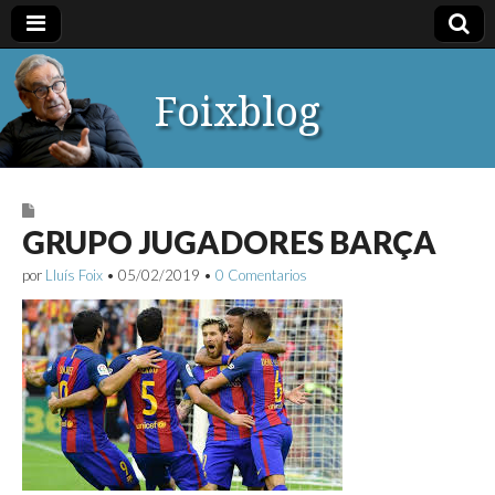
Foixblog
GRUPO JUGADORES BARÇA
por
Lluís Foix
•
05/02/2019
•
0 Comentarios