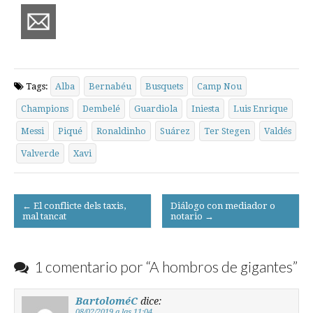
Tags:
Alba
Bernabéu
Busquets
Camp Nou
Champions
Dembelé
Guardiola
Iniesta
Luis Enrique
Messi
Piqué
Ronaldinho
Suárez
Ter Stegen
Valdés
Valverde
Xavi
Post
← El conflicte dels taxis,
Diálogo con mediador o
mal tancat
notario →
navigation
1 comentario por “
A hombros de gigantes
”
BartoloméC
dice:
08/02/2019 a las 11:04