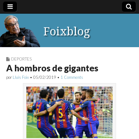
Foixblog
DEPORTES
A hombros de gigantes
por
Lluís Foix
•
05/02/2019
•
1 Comments