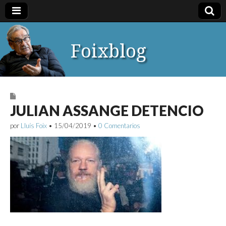
Foixblog
JULIAN ASSANGE DETENCIO
por
Lluís Foix
•
15/04/2019
•
0 Comentarios