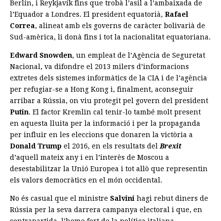
Berlín, i Reykjavík fins que trobà l’asil a l’ambaixada de
l’Equador a Londres. El president equatorià,
Rafael
Correa
, alineat amb els governs de caràcter bolivarià de
Sud-amèrica, li donà fins i tot la nacionalitat equatoriana.
Edward Snowden
, un empleat de l’Agència de Seguretat
Nacional, va difondre el 2013 milers d’informacions
extretes dels sistemes informàtics de la CIA i de l’agència
per refugiar-se a Hong Kong i, finalment, aconseguir
arribar a Rússia, on viu protegit pel govern del president
Putin
. El factor Kremlin cal tenir-lo també molt present
en aquesta lluita per la informació i per la propaganda
per influir en les eleccions que donaren la victòria a
Donald Trump
el 2016, en els resultats del
Brexit
d’aquell mateix any i en l’interès de Moscou a
desestabilitzar la Unió Europea i tot allò que representin
els valors democràtics en el món occidental.
No és casual que el ministre
Salvini
hagi rebut diners de
Rússia per la seva darrera campanya electoral i que, en
contrapartida, l’home fort de la política italiana,