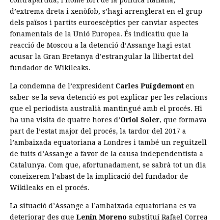
d’extrema dreta i xenòfob, s’hagi arrenglerat en el grup
dels països i partits euroescèptics per canviar aspectes
fonamentals de la Unió Europea. És indicatiu que la
reacció de Moscou a la detenció d’Assange hagi estat
acusar la Gran Bretanya d’estrangular la llibertat del
fundador de Wikileaks.
La condemna de l’expresident
Carles Puigdemont
en
saber-se la seva detenció es pot explicar per les relacions
que el periodista australià mantingué amb el procés. Hi
ha una visita de quatre hores d’
Oriol Soler
, que formava
part de l’estat major del procés, la tardor del 2017 a
l’ambaixada equatoriana a Londres i també un reguitzell
de tuits d’Assange a favor de la causa independentista a
Catalunya. Com que, afortunadament, se sabrà tot un dia
coneixerem l’abast de la implicació del fundador de
Wikileaks en el procés.
La situació d’Assange a l’ambaixada equatoriana es va
deteriorar des que
Lenin Moreno
substituí Rafael Correa