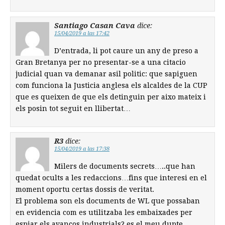
Santiago Casan Cava
dice:
15/04/2019 a las 17:42
D’entrada, li pot caure un any de preso a
Gran Bretanya per no presentar-se a una citacio
judicial quan va demanar asil politic: que sapiguen
com funciona la Justicia anglesa els alcaldes de la CUP
que es queixen de que els detinguin per aixo mateix i
els posin tot seguit en llibertat…
R3
dice:
15/04/2019 a las 17:38
Milers de documents secrets…..que han
quedat ocults a les redaccions…fins que interesi en el
moment oportu certas dossis de veritat.
El problema son els documents de WL que possaban
en evidencia com es utilitzaba les embaixades per
espiar els avanços industrials? es el meu dupte.