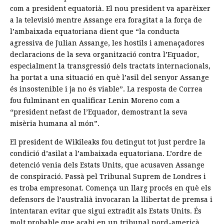
com a president equatorià. El nou president va aparèixer
a la televisió mentre Assange era foragitat a la força de
l’ambaixada equatoriana dient que “la conducta
agressiva de Julian Assange, les hostils i amenaçadores
declaracions de la seva organització contra l’Equador,
especialment la transgressió dels tractats internacionals,
ha portat a una situació en què l’asil del senyor Assange
és insostenible i ja no és viable”. La resposta de Correa
fou fulminant en qualificar Lenin Moreno com a
“president nefast de l’Equador, demostrant la seva
misèria humana al món”.
El president de Wikileaks fou detingut tot just perdre la
condició d’asilat a l’ambaixada equatoriana. L’ordre de
detenció venia dels Estats Units, que acusaven Assange
de conspiració. Passà pel Tribunal Suprem de Londres i
es troba empresonat. Comença un llarg procés en què els
defensors de l’australià invocaran la llibertat de premsa i
intentaran evitar que sigui extradit als Estats Units. És
molt probable que acabi en un tribunal nord-americà,