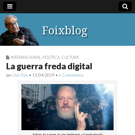
Foixblog
INTERNACIONAL
,
POLÍTICA
,
CULTURA
La guerra freda digital
por
Lluís Foix
•
15/04/2019
•
6 Comentarios
Julian Assange al ser detingut a l’ambaixada