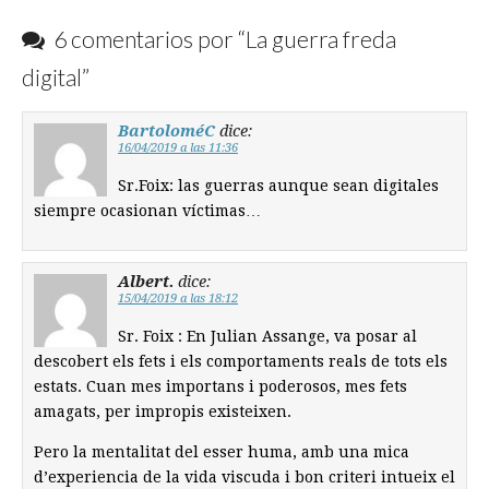
6 comentarios por “
La guerra freda
digital
”
BartoloméC
dice:
16/04/2019 a las 11:36
Sr.Foix: las guerras aunque sean digitales
siempre ocasionan víctimas…
Albert.
dice:
15/04/2019 a las 18:12
Sr. Foix : En Julian Assange, va posar al
descobert els fets i els comportaments reals de tots els
estats. Cuan mes importans i poderosos, mes fets
amagats, per impropis existeixen.
Pero la mentalitat del esser huma, amb una mica
d’experiencia de la vida viscuda i bon criteri intueix el