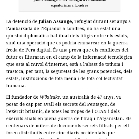
equatoriana a Londres
La detenció de
Julian Assange
, refugiat durant set anys a
l’ambaixada de l’Equador a Londres, no ha estat una
qüestió diplomàtica habitual dels litigis entre els estats,
sinó una operació que es podria emmarcar en la guerra
freda de l’era digital. És una prova que els conflictes del
futur es lliuraran en el camp de la informació tecnològica
que està al núvol d’internet, està a l’abast de tothom i
trastoca, per tant, la seguretat de les grans potències, dels
estats, institucions de tota mena i de tota col·lectivitat
humana.
El fundador de
Wikileaks
, un australià de 47 anys, va
posar de cap per avall els secrets del Pentàgon, de
l’exèrcit britànic, de totes les tropes de l’OTAN i dels
exèrcits aliats en plena guerra de l’Iraq i l’Afganistan. Els
centenars de milers de documents secrets filtrats per ell
foren distribuïts entre cinc diaris occidentals que