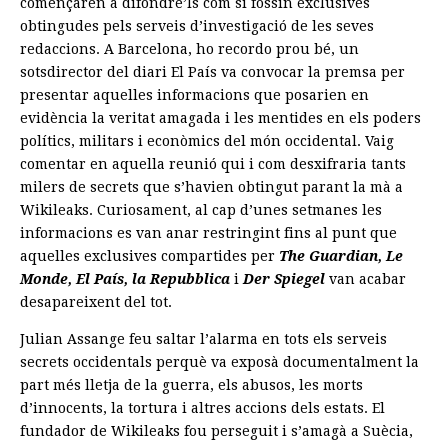
començaren a difondre’ls com si fossin exclusives
obtingudes pels serveis d’investigació de les seves
redaccions. A Barcelona, ho recordo prou bé, un
sotsdirector del diari El País va convocar la premsa per
presentar aquelles informacions que posarien en
evidència la veritat amagada i les mentides en els poders
polítics, militars i econòmics del món occidental. Vaig
comentar en aquella reunió qui i com desxifraria tants
milers de secrets que s’havien obtingut parant la mà a
Wikileaks. Curiosament, al cap d’unes setmanes les
informacions es van anar restringint fins al punt que
aquelles exclusives compartides per
The Guardian, Le
Monde, El País, la Repubblica
i
Der Spiegel
van acabar
desapareixent del tot.
Julian Assange feu saltar l’alarma en tots els serveis
secrets occidentals perquè va exposà documentalment la
part més lletja de la guerra, els abusos, les morts
d’innocents, la tortura i altres accions dels estats. El
fundador de Wikileaks fou perseguit i s’amagà a Suècia,