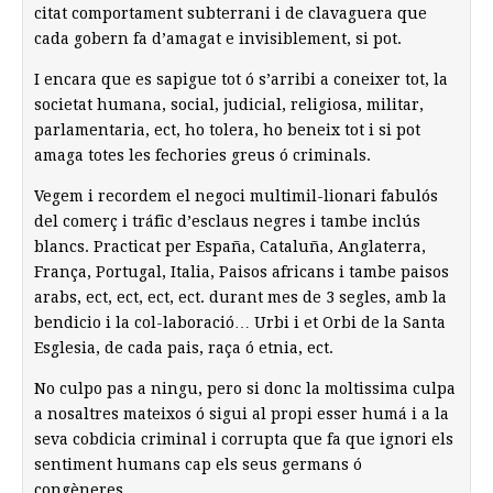
citat comportament subterrani i de clavaguera que
cada gobern fa d’amagat e invisiblement, si pot.
I encara que es sapigue tot ó s’arribi a coneixer tot, la
societat humana, social, judicial, religiosa, militar,
parlamentaria, ect, ho tolera, ho beneix tot i si pot
amaga totes les fechories greus ó criminals.
Vegem i recordem el negoci multimil-lionari fabulós
del comerç i tráfic d’esclaus negres i tambe inclús
blancs. Practicat per España, Cataluña, Anglaterra,
França, Portugal, Italia, Paisos africans i tambe paisos
arabs, ect, ect, ect, ect. durant mes de 3 segles, amb la
bendicio i la col-laboració… Urbi i et Orbi de la Santa
Esglesia, de cada pais, raça ó etnia, ect.
No culpo pas a ningu, pero si donc la moltissima culpa
a nosaltres mateixos ó sigui al propi esser humá i a la
seva cobdicia criminal i corrupta que fa que ignori els
sentiment humans cap els seus germans ó
congèneres.