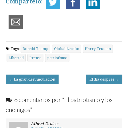
Compártelo:
Tags:
Donald Trump
Globalilzación
Harry Truman
Libertad
Prensa
patriotismo
Post
← La gran desvinculación
El dia després →
navigation
6 comentarios por “
El patriotismo y los
enemigos
”
Albert 2.
dice: