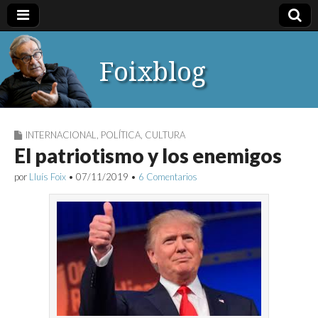
Foixblog
INTERNACIONAL
,
POLÍTICA
,
CULTURA
El patriotismo y los enemigos
por
Lluís Foix
•
07/11/2019
•
6 Comentarios