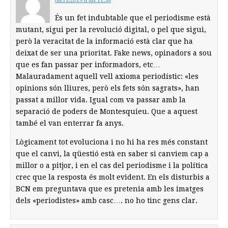
08/11/2019 a las 11:38
És un fet indubtable que el periodisme està
mutant, sigui per la revolució digital, o pel que sigui,
però la veracitat de la informació està clar que ha
deixat de ser una prioritat. Fake news, opinadors a sou
que es fan passar per informadors, etc…
Malauradament aquell vell axioma periodístic: «les
opinions són lliures, però els fets són sagrats», han
passat a millor vida. Igual com va passar amb la
separació de poders de Montesquieu. Que a aquest
també el van enterrar fa anys.
Lògicament tot evoluciona i no hi ha res més constant
que el canvi, la qüestió està en saber si canviem cap a
millor o a pitjor, i en el cas del periodisme i la política
crec que la resposta és molt evident. En els disturbis a
BCN em preguntava que es pretenia amb les imatges
dels «periodistes» amb casc…. no ho tinc gens clar.