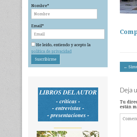
Nombre*
Email*
Comp
He leído, entiendo y acepto la
política de privacidad
Post
← Simu
navigati
Deja 
Tu dire
están m
_______________