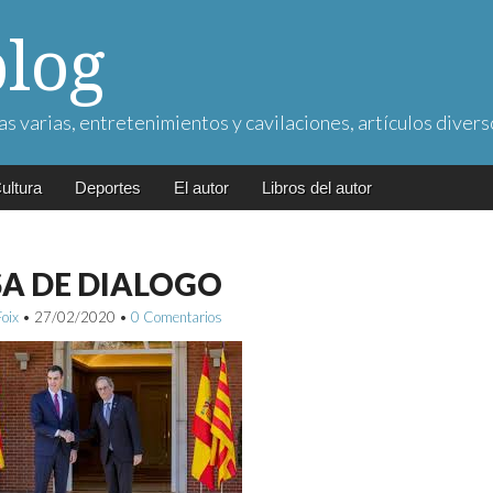
blog
as varias, entretenimientos y cavilaciones, artículos divers
ultura
Deportes
El autor
Libros del autor
A DE DIALOGO
Foix
•
27/02/2020
•
0 Comentarios