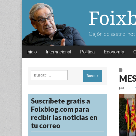
Foix
Cajón de sastre, not
Main
Skip
Inicio
Internacional
Política
Economía
C
menu
to
content
Buscar:
MES
por
Lluís 
Suscríbete gratis a
Foixblog.com para
recibir las noticias en
tu correo