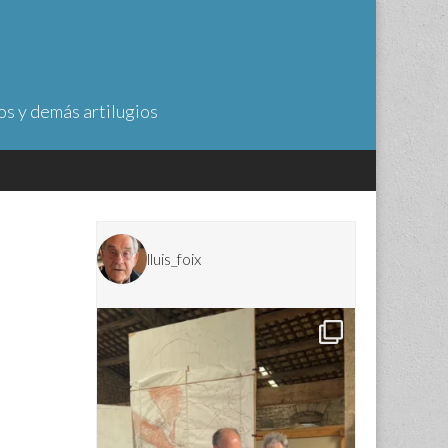
os y demás artilugios
lluis_foix