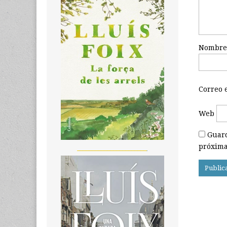
Nombr
Correo 
Web
Guard
próxima
_______________________