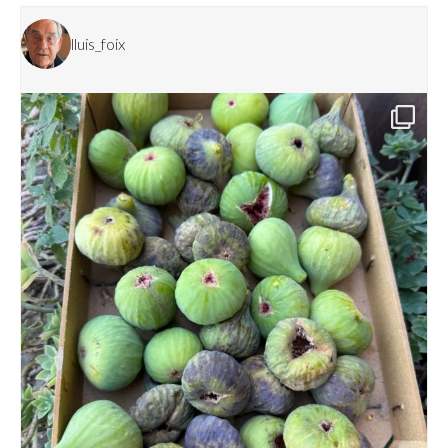
lluis_foix