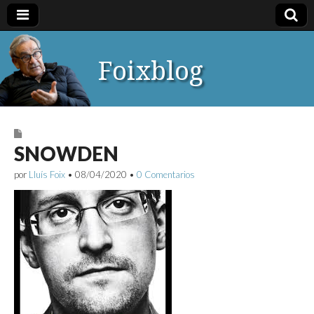
Foixblog
SNOWDEN
por
Lluís Foix
•
08/04/2020
•
0 Comentarios