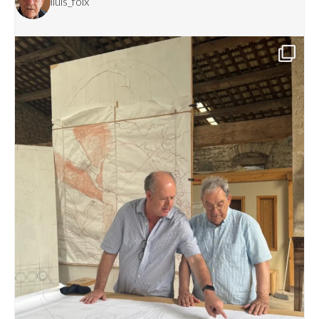
lluis_foix