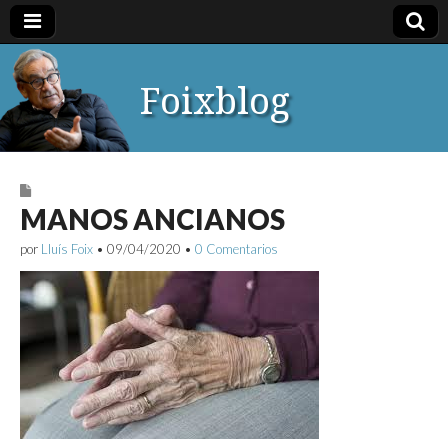
Foixblog
MANOS ANCIANOS
por
Lluís Foix
•
09/04/2020
•
0 Comentarios