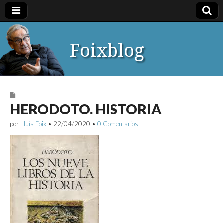
Foixblog
HERODOTO. HISTORIA
por
Lluís Foix
•
22/04/2020
•
0 Comentarios