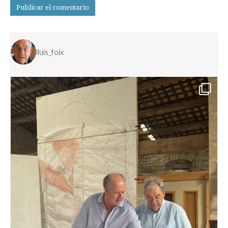
lluis_foix