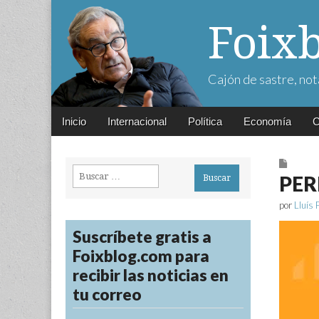
Foix
Cajón de sastre, not
Main
Skip
Inicio
Internacional
Política
Economía
C
menu
to
content
Buscar:
PER
por
Lluís 
Suscríbete gratis a
Foixblog.com para
recibir las noticias en
tu correo