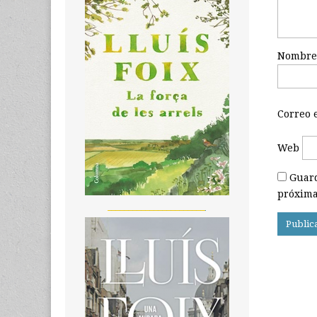
Nombr
Correo 
Web
Guard
próxima
_______________________