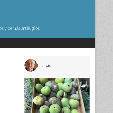
os y demás artilugios
lluis_foix