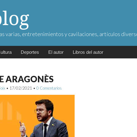
blog
as varias, entretenimientos y cavilaciones, artículos divers
ultura
Deportes
El autor
Libros del autor
E ARAGONÈS
Foix
•
17/02/2021
•
0 Comentarios