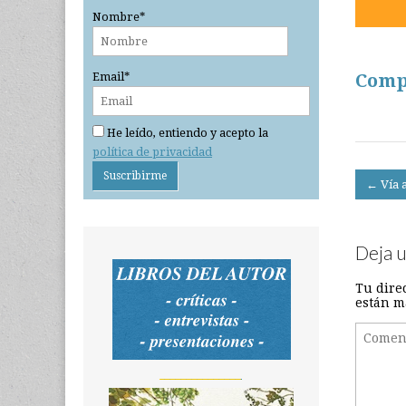
Nombre*
Email*
Comp
He leído, entiendo y acepto la
política de privacidad
Post
← Vía 
navigati
Deja 
Tu dire
están m
_______________