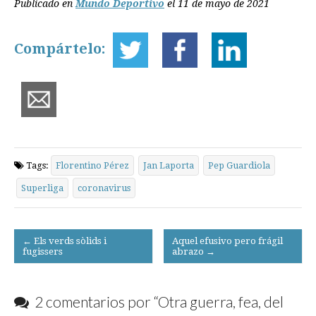
Publicado en
Mundo Deportivo
el 11 de mayo de 2021
Compártelo:
Tags:
Florentino Pérez
Jan Laporta
Pep Guardiola
Superliga
coronavirus
Post
← Els verds sòlids i
Aquel efusivo pero frágil
fugissers
abrazo →
navigation
2 comentarios por “
Otra guerra, fea, del