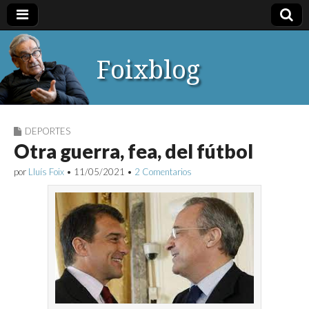
Foixblog
DEPORTES
Otra guerra, fea, del fútbol
por
Lluís Foix
•
11/05/2021
•
2 Comentarios