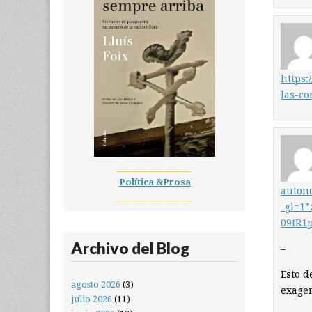
https:
las-c
__________________
Política &Prosa
auton
__________________
_gl=1
09tR1
Archivo del Blog
–
Esto d
agosto 2026
(3)
exage
julio 2026
(11)