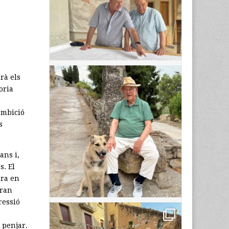
rà els
oria
ambició
s
ans i,
s. El
ura en
gran
ressió
 penjar.