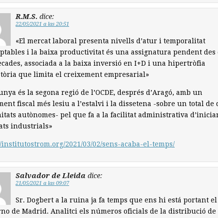
R.M.S.
dice:
22/05/2021 a las 20:51
«El mercat laboral presenta nivells d’atur i temporalitat
ptables i la baixa productivitat és una assignatura pendent des 
ècades, associada a la baixa inversió en I+D i una hipertròfia
tòria que limita el creixement empresarial»
unya és la segona regió de l’OCDE, després d’Aragó, amb un
ment fiscal més lesiu a l’estalvi i la dissetena -sobre un total de
tats autònomes- pel que fa a la facilitat administrativa d’inicia
tats industrials»
//institutostrom.org/2021/03/02/sens-acaba-el-temps/
Salvador de Lleida
dice:
21/05/2021 a las 09:07
Sr. Dogbert a la ruina ja fa temps que ens hi está portant el
no de Madrid. Analitci els números oficials de la distribució de