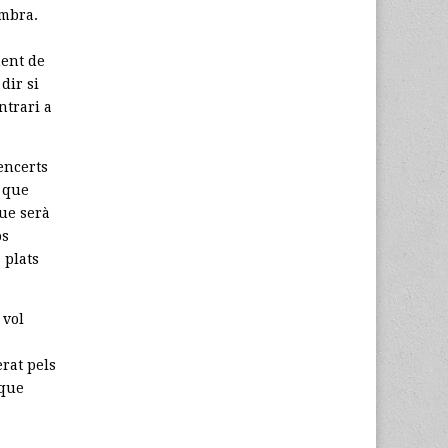
ambra.
ment de
 dir si
ntrari a
encerts
s que
que serà
os
 plats
 vol
rat pels
 que