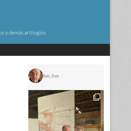
os y demás artilugios
lluis_foix