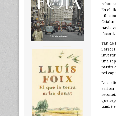
rebut ca
En el di
qüestio
Catalun
havia v
l’acord.
Tan de b
__________________
i errors
investir
una repe
partits
pel cap
La coali
arribar
reconei
que rep
també s