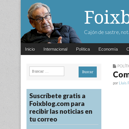
Foix
Cajón de sastre, not
Main
Skip
Inicio
Internacional
Política
Economía
C
menu
to
content
POLÍT
Buscar:
Come
por
Lluís 
Suscríbete gratis a
Foixblog.com para
recibir las noticias en
tu correo