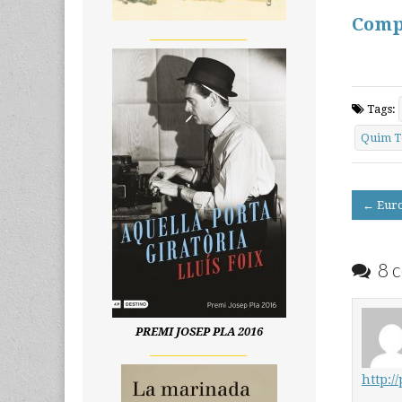
Comp
__________________
Tags:
Quim T
Post
← Euro
navigati
8 c
PREMI JOSEP PLA 2016
__________________
http:/