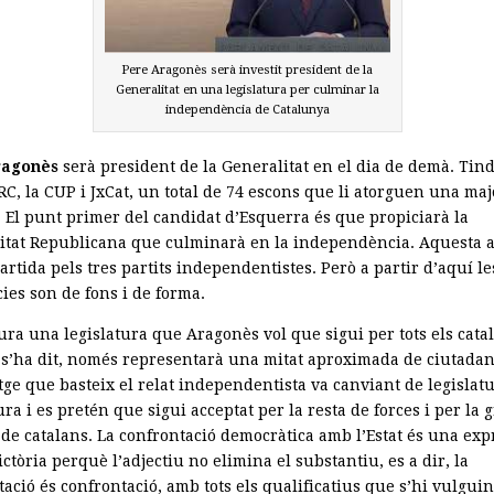
Pere Aragonès serà investit president de la
Generalitat en una legislatura per culminar la
independència de Catalunya
ragonès
serà president de la Generalitat en el dia de demà. Tind
RC, la CUP i JxCat, un total de 74 escons que li atorguen una maj
 El punt primer del candidat d’Esquerra és que propiciarà la
itat Republicana que culminarà en la independència. Aquesta 
rtida pels tres partits independentistes. Però a partir d’aquí le
ies son de fons i de forma.
ra una legislatura que Aragonès vol que sigui per tots els catal
 s’ha dit, només representarà una mitat aproximada de ciutadan
tge que basteix el relat independentista va canviant de legislat
ura i es pretén que sigui acceptat per la resta de forces i per la 
 de catalans. La confrontació democràtica amb l’Estat és una exp
ctòria perquè l’adjectiu no elimina el substantiu, es a dir, la
ació és confrontació, amb tots els qualificatius que s’hi vulguin