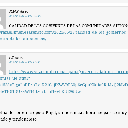
RMS
dice:
24/05/2021 a las 20:36
CALIDAD DE LOS GOBIERNOS DE LAS COMUNIDADES AUTÓ
//rafaeljimenezasensio.com/2021/05/23/calidad-de-los-gobiernos
omunidades-autonomas/
r2
dice:
24/05/2021 a las 12:34
https://www.vozpopuli.com/espana/govern-cataluna-corrup
omias-ue.html?
*zt638z*_ga*bDFzbTg1R210ajlXWV9PS0p6cGpuX0dia0RtMzQ2MzF
pleTlONDUxaWN4dzczLThNeVFKUE96Uw
ebia de ser en la epoca Pujol, su herencia ahora me parece muy
rado y tendencioso