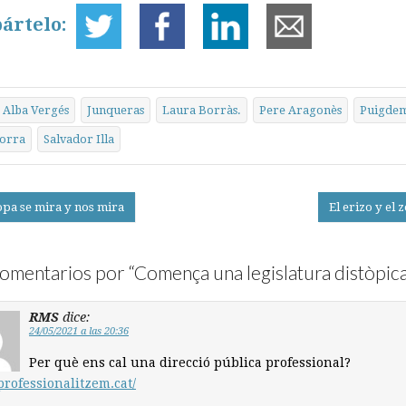
ártelo:
Alba Vergés
Junqueras
Laura Borràs.
Pere Aragonès
Puigde
orra
Salvador Illa
pa se mira y nos mira
El erizo y el
on
omentarios por “
Comença una legislatura distòpic
RMS
dice:
24/05/2021 a las 20:36
Per què ens cal una direcció pública professional?
/professionalitzem.cat/