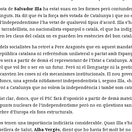
osta de
Salvador Illa
ha estat suau en les formes però contunde
tinguts. Ha dit que és la força més votada de Catalunya i que no
’independentisme l’ha vetat de qualsevol tipus d’acord. Illa s’h
 tarradellista, no nacionalista espanyol o català, el que ha indig
n les claus del calaix on es guarden les essències del bon catal
 dels socialistes ha retret a Pere Aragonès que en aquest mandat
epública catalana ni referèndum unilateral o pactat amb Espan
 serà a partir de demà el representant de l’Estat a Catalunya. A
el que vol fer o ser en un futur. Però ni el llenguatge ni la gesti
 canvien les coses ni els mecanismes institucionals. El nou gove
 doncs, una agenda nítidament independentista i, segons Illa, «h
ent a Catalunya que no volem la independència i també som cat
at clar, doncs, que el PSC farà d’oposició a partir de demà mate
 punts nuclears de l’independentisme però no en qüestions san
ebre d’Europa els fons estructurals.
os tenen una importància indiciària considerable. Quan Illa s’ha
sellera de Salut,
Alba Vergès
, dient que ho havia fet molt bé no