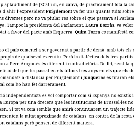
p aplaudiment de JxCat i sí, en canvi, de pràcticament tota la c
a d’ahir l’expresident
Puigdemont
va fer uns quants tuits sobre
ns diverses però no va piular res sobre el que passava al Parla
ya. Tampoc la presidenta del Parlament,
Laura Borràs
, va voler
otat a favor del pacte amb Esquerra.
Quim Torra
es manifestà co
o el país comenci a ser governat a partir de demà, amb tots els 
 propis de qualsevol executiu. Però la dialèctica dels tres partit
an a Pere Aragonès és diferent i contradictòria. De fet, sembla 
tició del que ha passat en els últims tres anys en els que els d
 comandats a distància per Puigdemont i
Junqueras
es tiraran els
 tal com ho han fet darrerament.
ció independentista es vol comportar com si Espanya no existís i
 a Europa per una drecera que les institucions de Brussel·les no
xen. Si tot va com sembla que anirà continuarem un trajecte lide
resenten la mitat aproximada de catalans, en contra de la resta
on catalans però pensen de diferent manera.