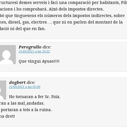
ructuresi demes serveis i faci una comparació per habitants, Pib
acions i ho comprobará. Aixó dels impostos directes.
bó que tinguesens els números dels impostos indirectes, sobre
nes, diesel, gas, electres…. que ni en parlen del montant de la
ació ni del que en fan.
Perogrullo
dice:
21/05/2021 a las 20:32
Que vingui Ayuso!!!!
dogbert
dice:
21/05/2021 a las 01:00
Ho tornaran a fer Sr. Foix.
an a las mal_andadas.
 portaran a tots a la ruina.
ha dret!