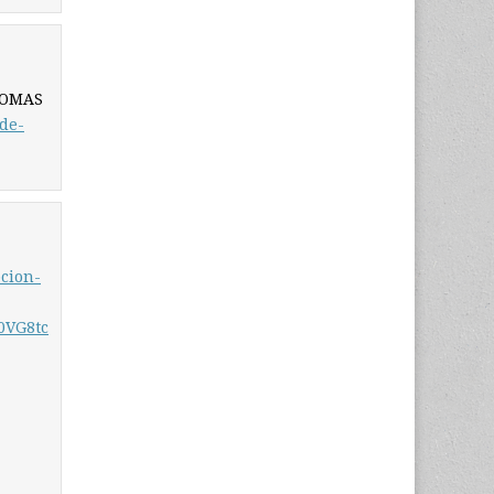
NOMAS
-de-
cion-
0VG8tc