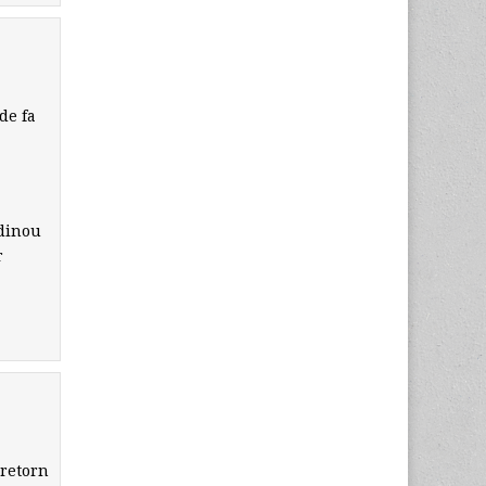
de fa
 dinou
r
 retorn