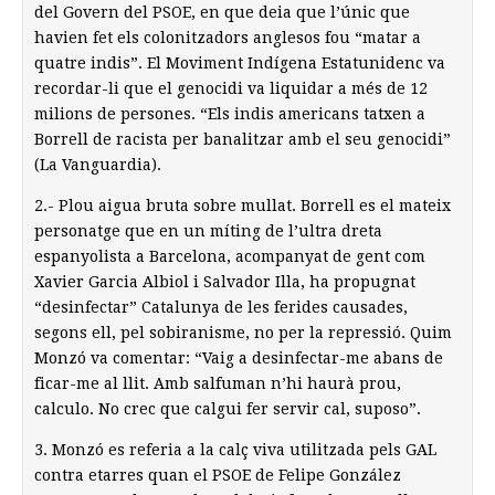
del Govern del PSOE, en que deia que l’únic que
havien fet els colonitzadors anglesos fou “matar a
quatre indis”. El Moviment Indígena Estatunidenc va
recordar-li que el genocidi va liquidar a més de 12
milions de persones. “Els indis americans tatxen a
Borrell de racista per banalitzar amb el seu genocidi”
(La Vanguardia).
2.- Plou aigua bruta sobre mullat. Borrell es el mateix
personatge que en un míting de l’ultra dreta
espanyolista a Barcelona, acompanyat de gent com
Xavier Garcia Albiol i Salvador Illa, ha propugnat
“desinfectar” Catalunya de les ferides causades,
segons ell, pel sobiranisme, no per la repressió. Quim
Monzó va comentar: “Vaig a desinfectar-me abans de
ficar-me al llit. Amb salfuman n’hi haurà prou,
calculo. No crec que calgui fer servir cal, suposo”.
3. Monzó es referia a la calç viva utilitzada pels GAL
contra etarres quan el PSOE de Felipe González