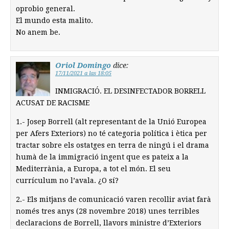
oprobio general.
El mundo esta malito.
No anem be.
Oriol Domingo
dice:
17/11/2021 a las 18:05
INMIGRACIÓ. EL DESINFECTADOR BORRELL
ACUSAT DE RACISME
1.- Josep Borrell (alt representant de la Unió Europea
per Afers Exteriors) no té categoria política i ètica per
tractar sobre els ostatges en terra de ningú i el drama
humà de la immigració ingent que es pateix a la
Mediterrània, a Europa, a tot el món. El seu
currículum no l’avala. ¿O sí?
2.- Els mitjans de comunicació varen recollir aviat farà
només tres anys (28 novembre 2018) unes terribles
declaracions de Borrell, llavors ministre d’Exteriors