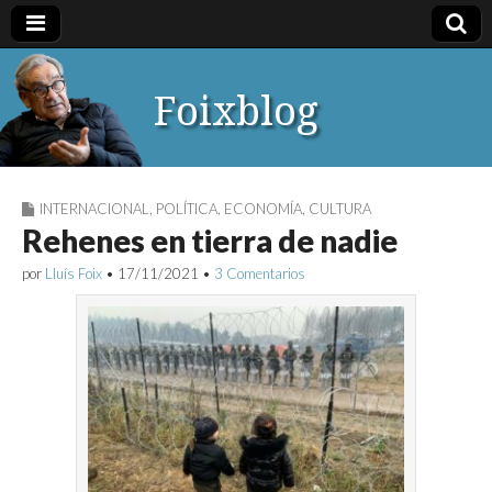
Foixblog
INTERNACIONAL
,
POLÍTICA
,
ECONOMÍA
,
CULTURA
Rehenes en tierra de nadie
por
Lluís Foix
•
17/11/2021
•
3 Comentarios