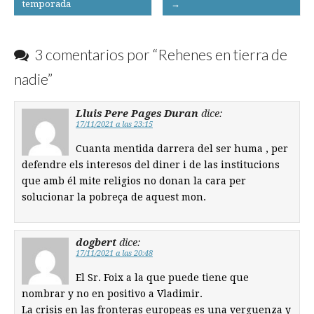
temporada
→
navigation
3 comentarios por “
Rehenes en tierra de
nadie
”
Lluis Pere Pages Duran
dice:
17/11/2021 a las 23:15
Cuanta mentida darrera del ser huma , per
defendre els interesos del diner i de las institucions
que amb él mite religios no donan la cara per
solucionar la pobreça de aquest mon.
dogbert
dice:
17/11/2021 a las 20:48
El Sr. Foix a la que puede tiene que
nombrar y no en positivo a Vladimir.
La crisis en las fronteras europeas es una verguenza y