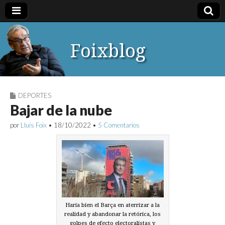
Foixblog
DEPORTES
Bajar de la nube
por
Lluís Foix
•
18/10/2022
•
5 Comentarios
Haría bien el Barça en aterrizar a la
realidad y abandonar la retórica, los
golpes de efecto electoralistas y