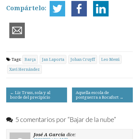
Compártelo:
Tags:
Barça
Jan Laporta
Johan Cruyff
Leo Messi
Xavi Hernández
Post
← Liz Truss, sola y al
Aquella escola de
borde del precipicio
postguerra a Rocafort →
navigation
5 comentarios por “
Bajar de la nube
”
José A García
dice: