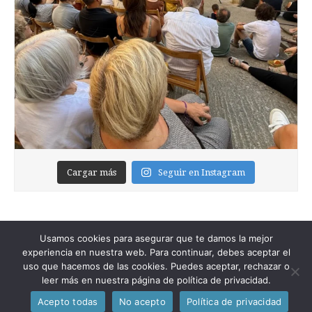
Cargar más
Seguir en Instagram
Usamos cookies para asegurar que te damos la mejor
experiencia en nuestra web. Para continuar, debes aceptar el
uso que hacemos de las cookies. Puedes aceptar, rechazar o
leer más en nuestra página de política de privacidad.
Copyright © 2026
Foixblog
. All Rights Reserved.
Acepto todas
No acepto
Política de privacidad
The Magazine Premium Theme by
bavotasan.com
.