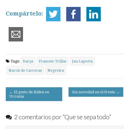
Compártelo:
Tags:
Barça
Francesc Trillas
Jan Laporta
Narcis de Carreras
Negreira
Post
← El gesto de Biden en
Sin novedad en el frente →
Ucrania
navigation
2 comentarios por “
Que se sepa todo
”