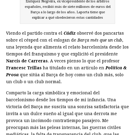
Enríquez Negreira, ex vicepresidente de los árbitros
españoles, recibió más de siete millones de euros del
Barça a lo largo de los años. Laporta tiene que
explicar a qué obedecieron estas cantidades
Viendo el partido contra el
Cádiz
observé dos pancartas
sobre el césped con el eslogan de
Barça més que un club
,
una leyenda que alimenta el relato barcelonista desde los
tiempos del franquismo y que explicitó el presidente
Narcís de Carreras
. A veces pienso lo que el profesor
Francesc Trillas
ha titulado en un artículo en
P
olítica &
Prosa
que sitúa al Barça de hoy como un club más, solo
un club o un club normal.
Comparto la carga simbólica y emocional del
barcelonismo desde los tiempos de mi infancia. Una
victoria del Barça me suscita una sonrisa satisfactoria que
invita a un dulce sueño al igual que una derrota me
provoca un incómodo contratiempo pasajero. Me
preocupan más las peleas internas, las guerras civiles
mediáticas, la falta de transparencia del club, que las