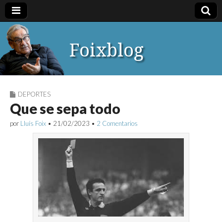
Foixblog
DEPORTES
Que se sepa todo
por
Lluís Foix
•
21/02/2023
•
2 Comentarios