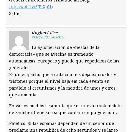
(Podéis entreteneros visitando mi blog:
https://bit.ly/3JEfXpU
).
Salud
dogbert
dice:
24/07/2023 a las 03:09
La aglomeracion de «fiestas de la
democracia» que se avecina es tremendo,
autonomicas, europeas y puede que repeticion de las
generales.
Es un empacho que a cada cita nos deja exhaustos y
tristones porque el nivel baja em cada evento en
paralelo al cretinismos y la mentira de unos y otros,
que aumenta.
En varios medios se apunta que el nuevo frankenstein
de Sanchez tiene si o si que contar con puigdemont.
Patetico. Si las españas dependen de un señor que
proclamo una republica de ocho segundos y se largo