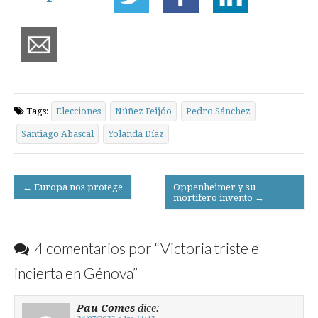
Tags:
Elecciones
Núñez Feijóo
Pedro Sánchez
Santiago Abascal
Yolanda Díaz
Post
← Europa nos protege
Oppenheimer y su
mortífero invento →
navigation
4 comentarios por “
Victoria triste e
incierta en Génova
”
Pau Comes
dice: