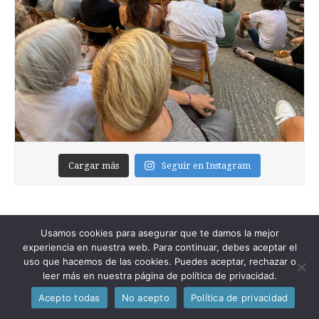
Cargar más
Seguir en Instagram
Usamos cookies para asegurar que te damos la mejor
experiencia en nuestra web. Para continuar, debes aceptar el
uso que hacemos de las cookies. Puedes aceptar, rechazar o
leer más en nuestra página de política de privacidad.
Copyright © 2026
Foixblog
. All Rights Reserved.
Acepto todas
No acepto
Política de privacidad
The Magazine Premium Theme by
bavotasan.com
.