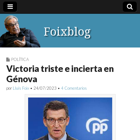
Foixblog
POLÍTICA
Victoria triste e incierta en
Génova
por
Lluís Foix
•
24/07/2023
•
4 Comentarios