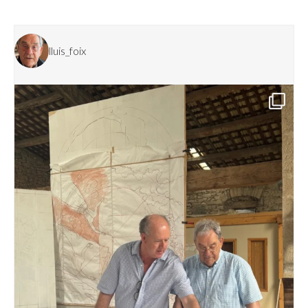
lluis_foix