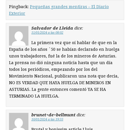
Pingback:
Pequeñas grandes mentiras – El Diario
Exterior
Salvador de Lleida
dice:
11/01/2024 a las 08:02
La primera vez que oí hablar de que en la
España de los años `50 se habían declarado en huelga
unos trabajadores, fué la de los mineros de Asturias.
La prensa no dió ninguna noticia hasta que un día
todos los periódicos, empezando por los del
Movimiento Nacional, publicaron una nota que decia,
NO ES VERDAD QUE HAYA HUELGA DE MINEROS EN
ASTURIAS. La gente entonces comentó YA SE HA
TERMINADO LA HUELGA.
brunet+de+bellmunt
dice:
10/01/2024 a las 19:55
Brutal y bonissim article Lluis…