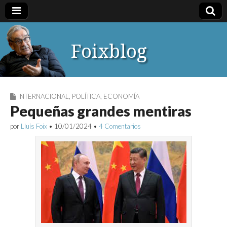
Foixblog
INTERNACIONAL
,
POLÍTICA
,
ECONOMÍA
Pequeñas grandes mentiras
por
Lluís Foix
•
10/01/2024
•
4 Comentarios