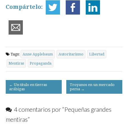
Compártelo:
Tags:
Anne Applebaum
Autoritarismo
Libertad
Mentiras
Propaganda
Post
← Un título en tierras
Troyanos en un mercado
arábigas
persa →
navigation
4 comentarios por “
Pequeñas grandes
mentiras
”