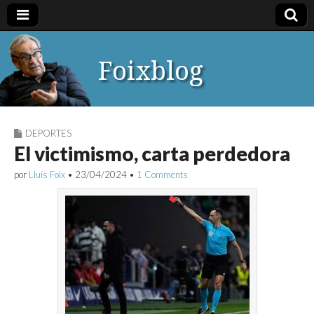
Foixblog
DEPORTES
El victimismo, carta perdedora
por
Lluís Foix
•
23/04/2024
•
1 Comments