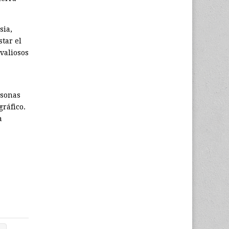
sia,
tar el
valiosos
rsonas
gráfico.
a