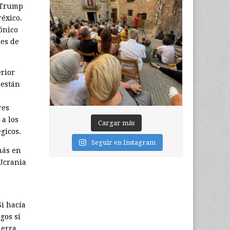
e Trump
éxico.
ónico
mes de
erior
 están
res
a los
Cargar más
égicos.
Seguir en Instagram
más en
 Ucrania
i hacía
gos si
uerra