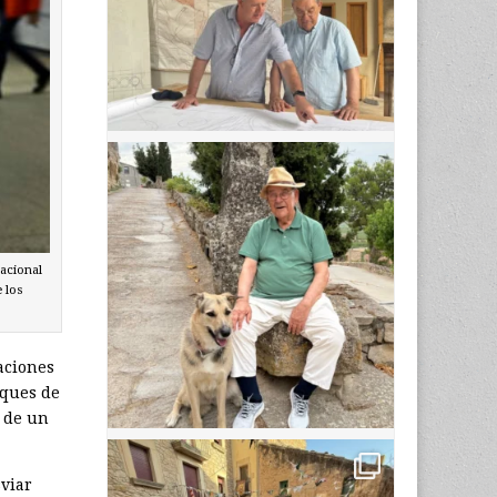
nacional
 los
aciones
aques de
 de un
sviar