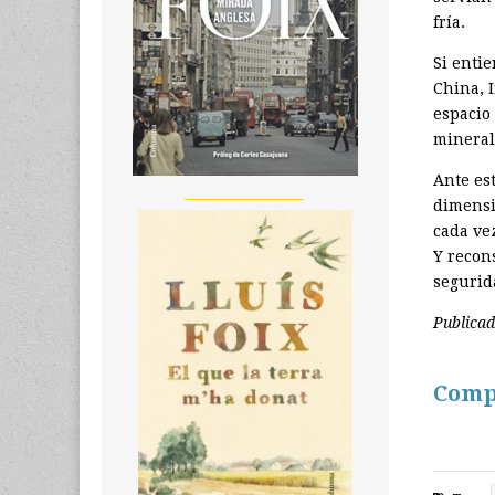
fría.
Si enti
China, I
espacio
mineral
Ante es
__________________
dimensi
cada ve
Y recon
segurid
Publica
Comp