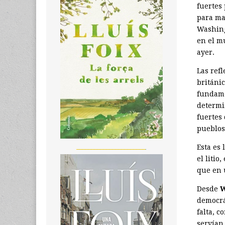
fuertes
para ma
Washing
en el m
ayer.
Las ref
británic
fundame
determin
fuertes
pueblos 
_______________________
Esta es
el litio
que en 
Desde
W
democrá
falta, 
servían