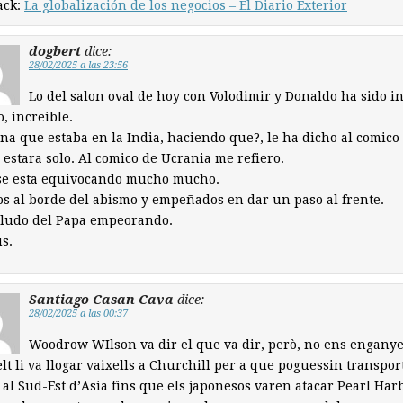
ack:
La globalización de los negocios – El Diario Exterior
dogbert
dice:
28/02/2025 a las 23:56
Lo del salon oval de hoy con Volodimir y Donaldo ha sido in
o, increible.
na que estaba en la India, haciendo que?, le ha dicho al comico
estara solo. Al comico de Ucrania me refiero.
 se esta equivocando mucho mucho.
s al borde del abismo y empeñados en dar un paso al frente.
aludo del Papa empeorando.
s.
Santiago Casan Cava
dice:
28/02/2025 a las 00:37
Woodrow WIlson va dir el que va dir, però, no ens engany
lt li va llogar vaixells a Churchill per a que poguessin transpor
 al Sud-Est d’Asia fins que els japonesos varen atacar Pearl Har