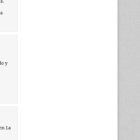
s.
ca
do y
 en La