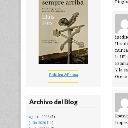
Pingb
inedit
Ursuli
nunca 
la UE
Estamo
__________________
Y la s
Política &Prosa
Oremu
__________________
Archivo del Blog
Roosve
agosto 2026
(3)
tropes
julio 2026
(11)