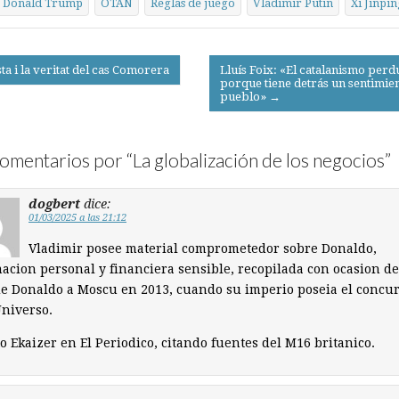
Donald Trump
OTAN
Reglas de juego
Vladimir Putin
Xi Jinpin
ta i la veritat del cas Comorera
Lluís Foix: «El catalanismo per
porque tiene detrás un sentimie
on
pueblo» →
omentarios por “
La globalización de los negocios
”
dogbert
dice:
01/03/2025 a las 21:12
Vladimir posee material comprometedor sobre Donaldo,
acion personal y financiera sensible, recopilada con ocasion d
de Donaldo a Moscu en 2013, cuando su imperio poseia el concu
niverso.
o Ekaizer en El Periodico, citando fuentes del M16 britanico.