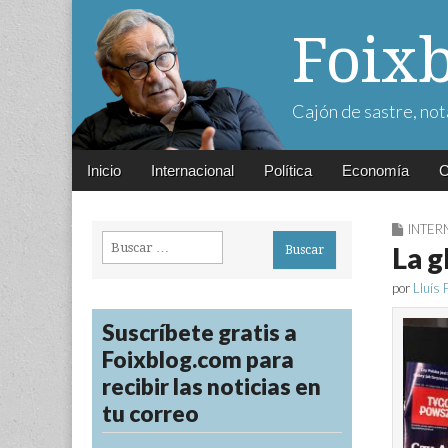
Foix
Cajón de sastre, not
Main
Skip
Inicio
Internacional
Política
Economía
C
menu
to
content
INTER
Buscar:
La g
por
Lluís 
Suscríbete gratis a
Foixblog.com para
recibir las noticias en
tu correo