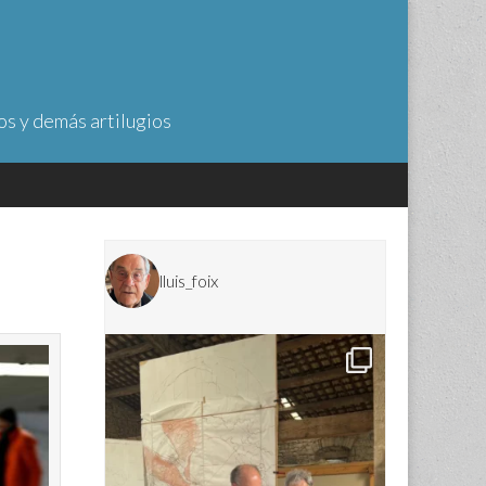
os y demás artilugios
lluis_foix