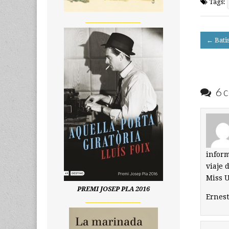
Tags:
__________________
Post
← Batis
navigati
6 c
inform
viaje 
Miss U
PREMI JOSEP PLA 2016
Ernest
__________________