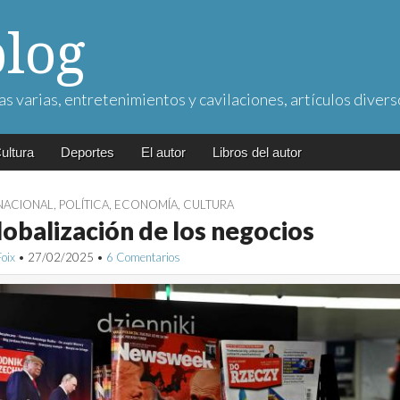
blog
as varias, entretenimientos y cavilaciones, artículos divers
ultura
Deportes
El autor
Libros del autor
NACIONAL
,
POLÍTICA
,
ECONOMÍA
,
CULTURA
lobalización de los negocios
Foix
•
27/02/2025
•
6 Comentarios