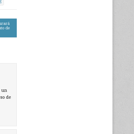
g
durará
nto de
e un
rso de