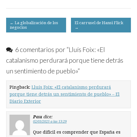
Post
← La globalización de los
El carrusel de Hansi Flick
negocios
→
navigation
6 comentarios por “
Lluís Foix: «El
catalanismo perdurará porque tiene detrás
un sentimiento de pueblo»
”
Pingback:
Lluís Foix: «El catalanismo perdurará
porque tiene detrás un sentimiento de pueblo» – El
Diario Exterior
Pau
dice:
02/03/2025 a las 13:29
Que difícil es comprender que España es