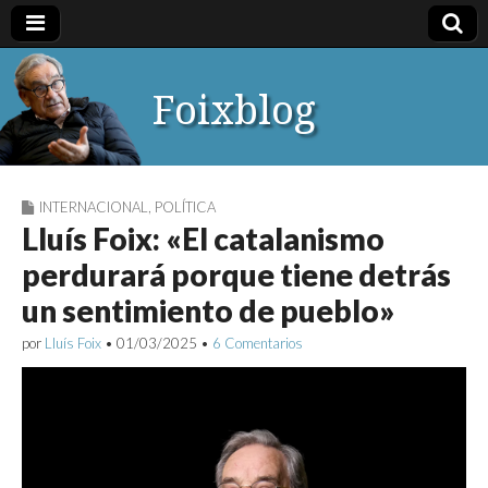
Foixblog
INTERNACIONAL
,
POLÍTICA
Lluís Foix: «El catalanismo
perdurará porque tiene detrás
un sentimiento de pueblo»
por
Lluís Foix
•
01/03/2025
•
6 Comentarios