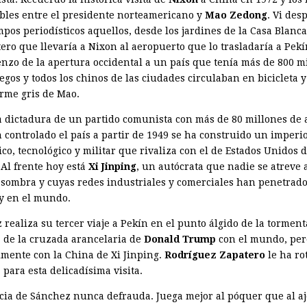
bles entre el presidente norteamericano y
Mao Zedong
. Vi des
pos periodísticos aquellos, desde los jardines de la Casa Blanca
ero que llevaría a Nixon al aeropuerto que lo trasladaría a Pekí
enzo de la apertura occidental a un país que tenía más de 800 m
egos y todos los chinos de las ciudades circulaban en bicicleta y
orme gris de Mao.
a dictadura de un partido comunista con más de 80 millones de a
 controlado el país a partir de 1949 se ha construido un imperi
co, tecnológico y militar que rivaliza con el de Estados Unidos 
 Al frente hoy está
Xi Jinping
, un autócrata que nadie se atreve 
 sombra y cuyas redes industriales y comerciales han penetrad
y en el mundo.
realiza su tercer viaje a Pekín en el punto álgido de la torment
a de la cruzada arancelaria de
Donald Trump
con el mundo, per
lmente con la China de Xi Jinping.
Rodríguez Zapatero
le ha ro
a para esta delicadísima visita.
cia de Sánchez nunca defrauda. Juega mejor al póquer que al aj