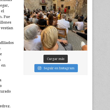
pegar,
 el
n. Fue
illones
 vestían
filiados
o
de
Cargar más
a
o en
Seguir en Instagram
a
o
turado
edrez.