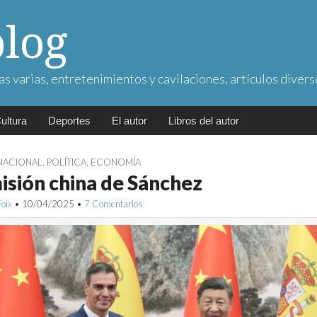
blog
as varias, entretenimientos y cavilaciones, artículos divers
ultura
Deportes
El autor
Libros del autor
NACIONAL
,
POLÍTICA
,
ECONOMÍA
isión china de Sánchez
Foix
•
10/04/2025
•
7 Comentarios