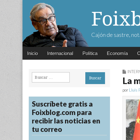
Foix
Cajón de sastre, not
Main
Skip
Inicio
Internacional
Política
Economía
C
menu
to
content
INTER
Buscar:
La m
por
Lluís 
Suscríbete gratis a
Foixblog.com para
recibir las noticias en
tu correo