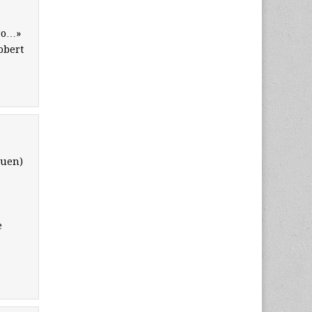
ero…»
obert
buen)
e