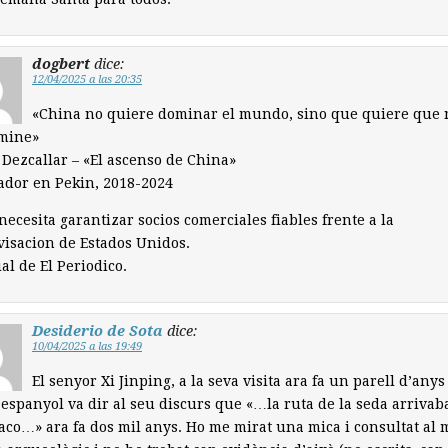
dogbert
dice:
12/04/2025 a las 20:35
«China no quiere dominar el mundo, sino que quiere que 
omine»
 Dezcallar – «El ascenso de China»
ador en Pekin, 2018-2024
necesita garantizar socios comerciales fiables frente a la
isacion de Estados Unidos.
ial de El Periodico.
Desiderio de Sota
dice:
10/04/2025 a las 19:49
El senyor Xi Jinping, a la seva visita ara fa un parell d’anys
t espanyol va dir al seu discurs que «…la ruta de la seda arrivab
aco…» ara fa dos mil anys. Ho me mirat una mica i consultat al