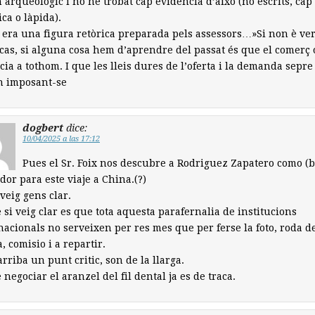
 arqueològic i no he trobat cap evidència d’això (no escrits, cap
ca o làpida).
 era una figura retòrica preparada pels assessors…»Si non è v
 cas, si alguna cosa hem d’aprendre del passat és que el comerç 
cia a tothom. I que les lleis dures de l’oferta i la demanda sepre
n imposant-se
dogbert
dice:
10/04/2025 a las 17:12
Pues el Sr. Foix nos descubre a Rodriguez Zapatero como (
dor para este viaje a China.(?)
veig gens clar.
 si veig clar es que tota aquesta parafernalia de institucions
acionals no serveixen per res mes que per ferse la foto, roda d
, comisio i a repartir.
rriba un punt critic, son de la llarga.
e negociar el aranzel del fil dental ja es de traca.