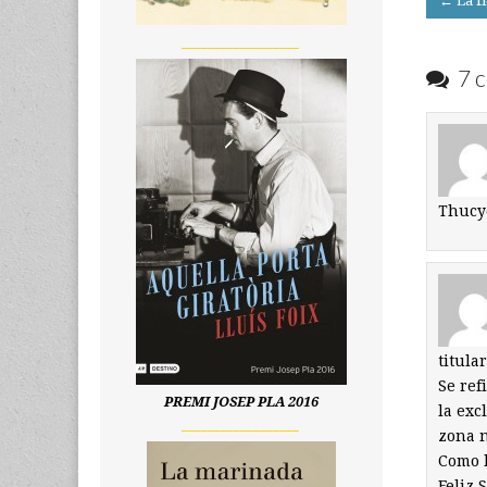
← La fi
navigati
__________________
7 c
Thucy
titula
Se ref
PREMI JOSEP PLA 2016
la exc
__________________
zona 
Como h
Feliz 