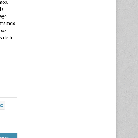
mos.
la
uego
l mundo
pos
s de lo
ez