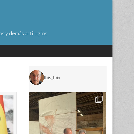
os y demás artilugios
lluis_foix