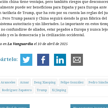
ación china tiene ventajas, pero también riesgos que desconoce
almente puede ser beneficiosa para España y para Europa ante 
n tarifaria de Trump, que ha roto por su cuenta las reglas del j
s. Pero Trump pasará y China seguirá siendo la gran fábrica de
istema autoritario y sin libertades. Lo importante en estos tiem
s no confundirse de aliados, estar pegados a Europa y nunca lejo
ido y es la democracia y la civilización occidental.
do en
La Vanguardia
el 10 de abril de 2025
ártelo:
Aranceles
Aznar
Deng Xiaoping
Felipe González
Pedro Sánch
Rodríguez Zapatero
Trump
Xi Jinping