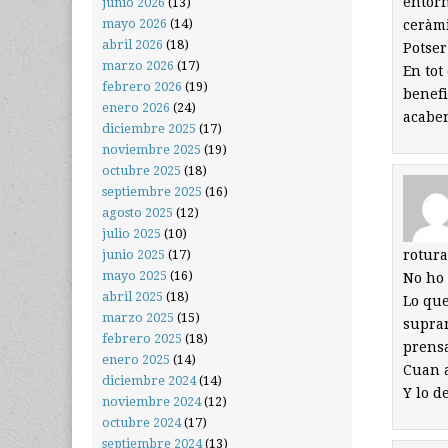
entorn
junio 2026
(13)
mayo 2026
(14)
ceràmi
abril 2026
(18)
Potser
marzo 2026
(17)
En tot
febrero 2026
(19)
benefi
enero 2026
(24)
acabe
diciembre 2025
(17)
noviembre 2025
(19)
octubre 2025
(18)
septiembre 2025
(16)
agosto 2025
(12)
julio 2025
(10)
rotura
junio 2025
(17)
mayo 2025
(16)
No ho 
abril 2025
(18)
Lo que
marzo 2025
(15)
supran
febrero 2025
(18)
prensa
enero 2025
(14)
Cuan a
diciembre 2024
(14)
Y lo d
noviembre 2024
(12)
octubre 2024
(17)
septiembre 2024
(13)