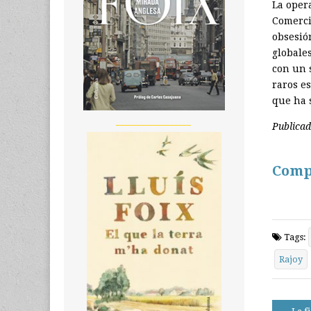
La oper
Comerci
obsesió
globale
con un s
raros e
que ha s
__________________
Publica
Comp
Tags:
Rajoy
Post