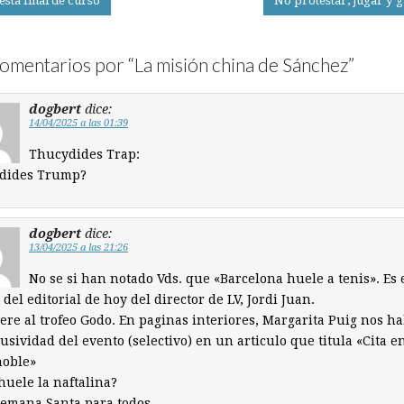
esta final de curso
No protestar, jugar y 
on
omentarios por “
La misión china de Sánchez
”
dogbert
dice:
14/04/2025 a las 01:39
Thucydides Trap:
dides Trump?
dogbert
dice:
13/04/2025 a las 21:26
No se si han notado Vds. que «Barcelona huele a tenis». Es 
r del editorial de hoy del director de LV, Jordi Juan.
iere al trofeo Godo. En paginas interiores, Margarita Puig nos h
lusividad del evento (selectivo) en un articulo que titula «Cita en
noble»
uele la naftalina?
Semana Santa para todos.