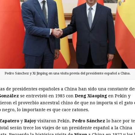
Pedro Sánchez y Xi Jinping en una visita previa del presidente español a China.
itas de presidentes españoles a China han sido una constante d
González
se entrevistó en 1985 con
Deng Xiaoping
en Pekín y
ieron el proverbio ancestral chino de que no importa si el gato 
o negro, lo importante es que cace ratones.
Zapatero
y
Rajoy
visitaron Pekín.
Pedro Sánchez
lo hace por t
total serán trece los viajes de un presidente español a la China
sta. Recuerdo la histórica visita de
Nixon
a China en 1972 y los 