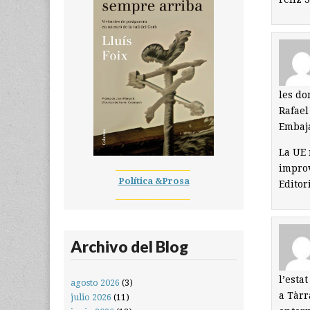
les d
Rafael
Embaj
La UE 
__________________
improv
Política &Prosa
Editor
__________________
Archivo del Blog
l’esta
agosto 2026
(3)
a Tàrr
julio 2026
(11)