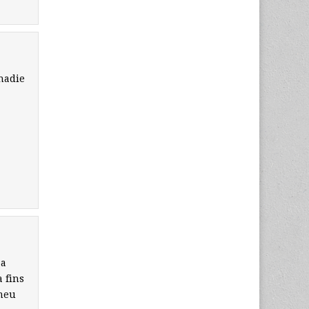
nadie
 a
a fins
 meu