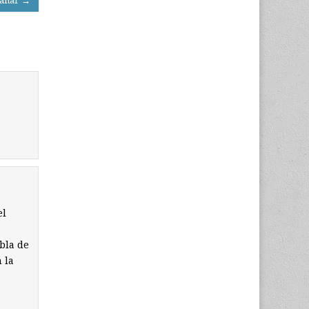
ganar →
el
abla de
 la