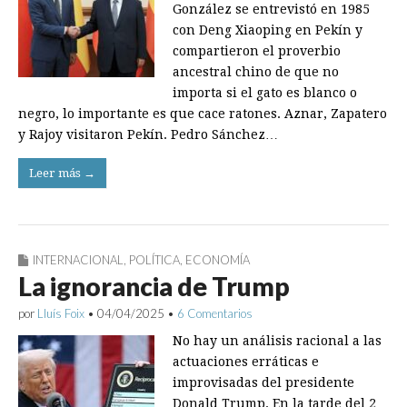
González se entrevistó en 1985
con Deng Xiaoping en Pekín y
compartieron el proverbio
ancestral chino de que no
importa si el gato es blanco o
negro, lo importante es que cace ratones. Aznar, Zapatero
y Rajoy visitaron Pekín. Pedro Sánchez…
Leer más →
INTERNACIONAL
,
POLÍTICA
,
ECONOMÍA
La ignorancia de Trump
por
Lluís Foix
•
04/04/2025
•
6 Comentarios
No hay un análisis racional a las
actuaciones erráticas e
improvisadas del presidente
Donald Trump. En la tarde del 2