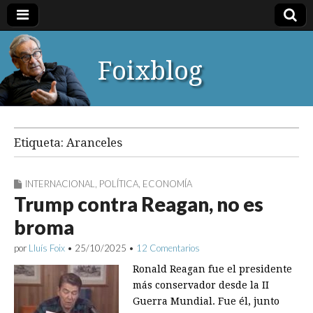
Foixblog
Etiqueta:
Aranceles
INTERNACIONAL
,
POLÍTICA
,
ECONOMÍA
Trump contra Reagan, no es
broma
por
Lluís Foix
•
25/10/2025
•
12 Comentarios
Ronald Reagan fue el presidente
más conservador desde la II
Guerra Mundial. Fue él, junto