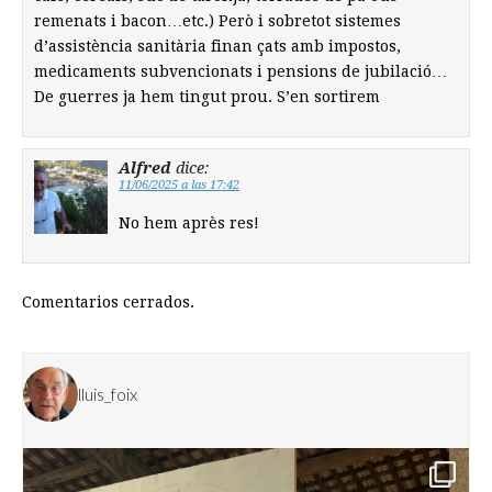
remenats i bacon…etc.) Però i sobretot sistemes
d’assistència sanitària finan çats amb impostos,
medicaments subvencionats i pensions de jubilació…
De guerres ja hem tingut prou. S’en sortirem
Alfred
dice:
11/06/2025 a las 17:42
No hem après res!
Comentarios cerrados.
lluis_foix