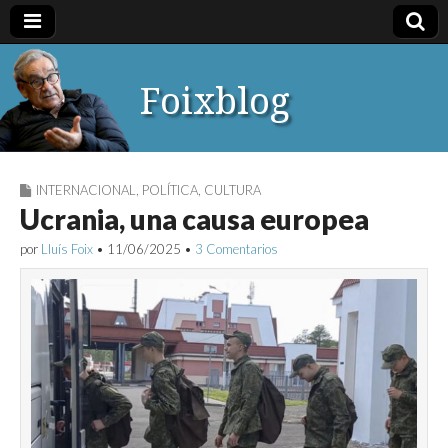
Foixblog
INTERNACIONAL
,
POLÍTICA
,
CULTURA
Ucrania, una causa europea
por
Lluís Foix
•
11/06/2025
•
3 Comentarios