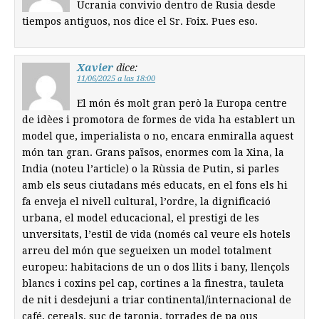
Ucrania convivio dentro de Rusia desde
tiempos antiguos, nos dice el Sr. Foix. Pues eso.
Xavier
dice:
11/06/2025 a las 18:00
El món és molt gran però la Europa centre
de idèes i promotora de formes de vida ha establert un
model que, imperialista o no, encara enmiralla aquest
món tan gran. Grans països, enormes com la Xina, la
India (noteu l’article) o la Rùssia de Putin, si parles
amb els seus ciutadans més educats, en el fons els hi
fa enveja el nivell cultural, l’ordre, la dignificació
urbana, el model educacional, el prestigi de les
unversitats, l’estil de vida (només cal veure els hotels
arreu del món que segueixen un model totalment
europeu: habitacions de un o dos llits i bany, llençols
blancs i coxins pel cap, cortines a la finestra, tauleta
de nit i desdejuni a triar continental/internacional de
café, cereals, suc de taronja, torrades de pa ous