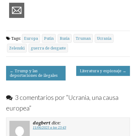
Tags:
Europa
Putin
Rusia
Truman
Ucrania
Zelenski
guerra de desgaste
Post
← Trump y las
Literatura y espionaje →
deportaciones de ilegales
navigation
3 comentarios por “
Ucrania, una causa
europea
”
dogbert
dice:
11/06/2025 a las 23:43