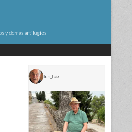
os y demás artilugios
lluis_foix