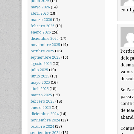
junio 2026
(13)
mayo 2026
(14)
emnbys
abril 2026
(18)
marzo 2026
(17)
febrero 2026
(19)
enero 2026
(24)
diciembre 2025
(17)
noviembre 2025
(19)
l’ordr
octubre 2025
(18)
septiembre 2025
(16)
delega
agosto 2025
(12)
desman
julio 2025
(10)
valors
junio 2025
(17)
descob
mayo 2025
(16)
abril 2025
(18)
Se l’a
marzo 2025
(15)
passiv
febrero 2025
(18)
confli
enero 2025
(14)
de Mad
diciembre 2024
(14)
abando
noviembre 2024
(12)
octubre 2024
(17)
Compar
septiembre 2024
(13)