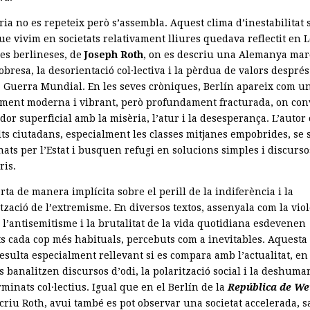
ria no es repeteix però s’assembla. Aquest clima d’inestabilitat s
e vivim en societats relativament lliures quedava reflectit en L
es berlineses, de
Joseph Roth
, on es descriu una Alemanya ma
obresa, la desorientació col·lectiva i la pèrdua de valors després
 Guerra Mundial. En les seves cròniques, Berlín apareix com un
ment moderna i vibrant, però profundament fracturada, on co
dor superficial amb la misèria, l’atur i la desesperança. L’autor
ts ciutadans, especialment les classes mitjanes empobrides, se 
ats per l’Estat i busquen refugi en solucions simples i discurso
ris.
rta de manera implícita sobre el perill de la indiferència i la
tzació de l’extremisme. En diversos textos, assenyala com la vio
, l’antisemitisme i la brutalitat de la vida quotidiana esdevenen
s cada cop més habituals, percebuts com a inevitables. Aquesta
resulta especialment rellevant si es compara amb l’actualitat, e
s banalitzen discursos d’odi, la polarització social i la deshuma
minats col·lectius. Igual que en el Berlín de la
República de W
criu Roth, avui també es pot observar una societat accelerada, 