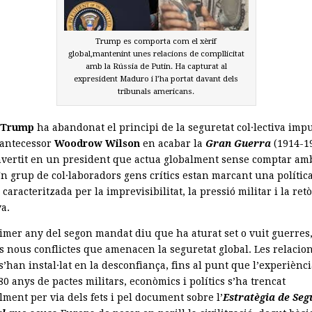
Trump es comporta com el xèrif
global,mantenint unes relacions de compllicitat
amb la Rússia de Putin. Ha capturat al
expresident Maduro i l’ha portat davant dels
tribunals americans.
 Trump
ha abandonat el principi de la seguretat col·lectiva imp
 antecessor
Woodrow Wilson
en acabar la
Gran Guerra
(1914-19
nvertit en un president que actua globalment sense comptar amb
Un grup de col·laboradors gens crítics estan marcant una polític
 caracteritzada per la imprevisibilitat, la pressió militar i la ret
a.
rimer any del segon mandat diu que ha aturat set o vuit guerres
s nous conflictes que amenacen la seguretat global. Les relacio
’han instal·lat en la desconfiança, fins al punt que l’experiènc
0 anys de pactes militars, econòmics i polítics s’ha trencat
lment per via dels fets i pel document sobre l’
Estratègia de Seg