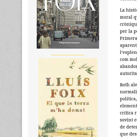
La histò
moral qu
cròniqu
per la p
Primera
aparent
l’esplen
__________________
com mol
abandon
autorita
Roth ale
normali
política
element
crítica 
sovint e
de deter
que des