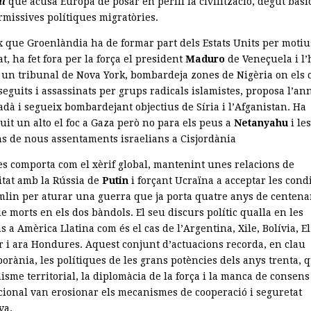
l
que acusa Europa de posar en perill la civilització, degut bàs
rmissives polítiques migratòries.
ix que Groenlàndia ha de formar part dels Estats Units per motiu
t, ha fet fora per la força el president
Maduro
de Veneçuela i l’
a un tribunal de Nova York, bombardeja zones de Nigèria on els c
eguits i assassinats per grups radicals islamistes, proposa l’an
dà i segueix bombardejant objectius de Síria i l’Afganistan. Ha
uit un alto el foc a Gaza però no para els peus a
Netanyahu
i le
ns de nous assentaments israelians a Cisjordània
s comporta com el xèrif global, mantenint unes relacions de
itat amb la Rússia de
Putin
i forçant Ucraïna a acceptar les cond
mlin per aturar una guerra que ja porta quatre anys de centena
e morts en els dos bàndols. El seu discurs polític qualla en les
s a Amèrica Llatina com és el cas de l’Argentina, Xile, Bolívia, El
r i ara Hondures. Aquest conjunt d’actuacions recorda, en clau
orània, les polítiques de les grans potències dels anys trenta, 
isme territorial, la diplomàcia de la força i la manca de consens
cional van erosionar els mecanismes de cooperació i seguretat
va.