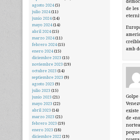
democr
agosto 2024
(5)
de les
julio 2024
(11)
eterni
junio 2024
(14)
mayo 2024
(14)
Europa
abril 2024
(15)
americ
marzo 2024
(11)
creïbl
febrero 2024
(15)
amb de
enero 2024
(15)
diciembre 2023
(15)
noviembre 2023
(19)
octubre 2023
(14)
septiembre 2023
(9)
agosto 2023
(9)
julio 2023
(15)
Golpe 
junio 2023
(21)
Venezu
mayo 2023
(22)
abril 2023
(14)
existe
marzo 2023
(21)
de «no
febrero 2023
(19)
nortea
enero 2023
(18)
pequeñ
diciembre 2022
(19)
nuevam