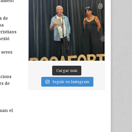
icament
s de
ha
ristians
nexió
s seves
Cargar más
icions
Seguir en Instagram
rs de
quan el