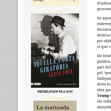
d’inform
process
__________________
En aque
esdeven
decisiv
destrucc
pot obli
el que c
Els Esta
política
part de
pel “pod
Hollywo
drets h
idea que
PREMI JOSEP PLA 2016
Trump
__________________
els vell
menysti