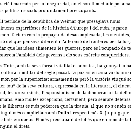
ació i marcada per la inseguretat, on el soroll mediàtic pot ama
os polítics i socials profundament preocupants.
ll període de la República de Weimar que presagiava nous
iments esgarrifosos de la història d’Europa i del món, jugaren
ament factors com la propaganda desacomplexada, les mentides, 
ió del que pensava diferent i l’alteració de fronteres per la forç
dar que les idees alimenten les guerres, però és l’ocupació de te
oncreta l’ambició dels governs i els seus exèrcits conqueridors.
ts Units, amb la seva força i vitalitat econòmica, ha guanyat la ba
, cultural i militar del segle passat. La pax americana va domin
l món per la superioritat armamentista però la victòria vingué s
er tou” de la seva cultura, expressada en la literatura, el cine
od, les universitats, l’expansionisme de la democràcia i la defe
umans. Amb moltes excepcions, certament, però sempre defensa
 la llibertat és més poderosa que la tirania. El que no s’entén é
tingui més complicitats amb
Putin
i respecti més Xi Jinping que
s aliats europeus. El més preocupant de tot és que en nom de la 
nguin el drets.