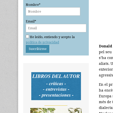
Nombre*
Email*
He leído, entiendo y acepto la
política de privacidad
Donald
pel seu
s’ha co
aliats. 
exterior
agressiv
En el p
ha encè
Europa s
més de 8
_______________
dialecta