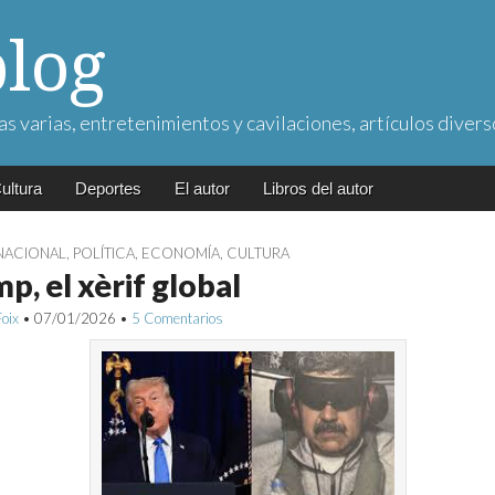
blog
as varias, entretenimientos y cavilaciones, artículos divers
ultura
Deportes
El autor
Libros del autor
NACIONAL
,
POLÍTICA
,
ECONOMÍA
,
CULTURA
p, el xèrif global
Foix
•
07/01/2026
•
5 Comentarios