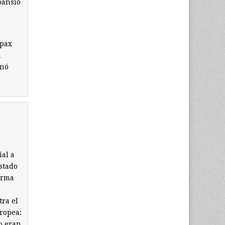
pansió
 pax
a
inó
al a
stado
orma
ra el
ropea:
o eran