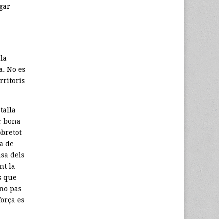
gar
la
a. No es
rritoris
talla
ar bona
obretot
ma de
nsa dels
nt la
s que
 no pas
força es