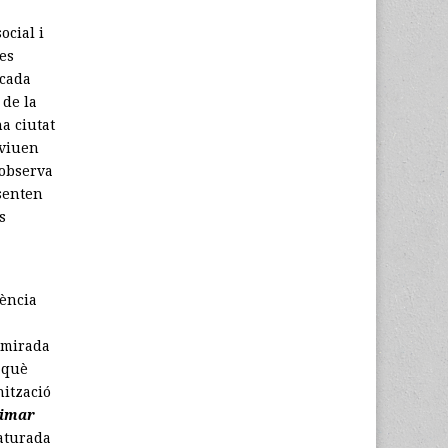
ocial i
es
rcada
 de la
a ciutat
nviuen
 observa
senten
s
lència
 mirada
n què
nització
eimar
saturada