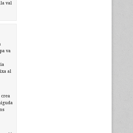
la val
a
opa va
nia
ixa al
 crea
caiguda
ans