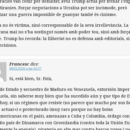
àcies van cedir per debilitat; avui Trump actua per frenar l’ex
 tiranies. Forçar negociacions a Ucraïna pot ser incòmode, però
tzar una guerra impossible de guanyar també és cinisme.
 no és víctima, sinó corresponsable de la seva irrellevància. La
ana mai no s’ha sostingut només amb poder tou, sinó amb forç
e. Trump ho recorda: la llibertat no es defensa amb editorials, s
cisions.
Francesc
dice:
08/01/2026 a las 02:57
Sí, está bien, Sr. Foix,
de Estado y secuestro de Maduro en Venezuela, extorsión Imperi
ela, sin saberse muy bien que ha sucedido aún y que tipo de E
 hoy, si un régimen que resiste (no parece que mucho por sus f
 actuar») o protectorado (muy raro porque no hay botas
mericanas en el país), amenazas a Cuba y Colombia, órdago cont
o país de Dinamarca con Groenlandia (contra toda la Unión Eu
ente la energía), piratería en alta mar contra barcos rusos (¿n