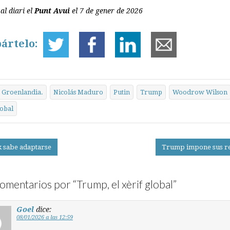
al diari el
Punt Avui
el 7 de gener de 2026
ártelo:
Groenlandia.
Nicolás Maduro
Putin
Trump
Woodrow Wilson
lobal
k sabe adaptarse
Trump impone sus r
on
omentarios por “
Trump, el xèrif global
”
Goel
dice:
08/01/2026 a las 12:59