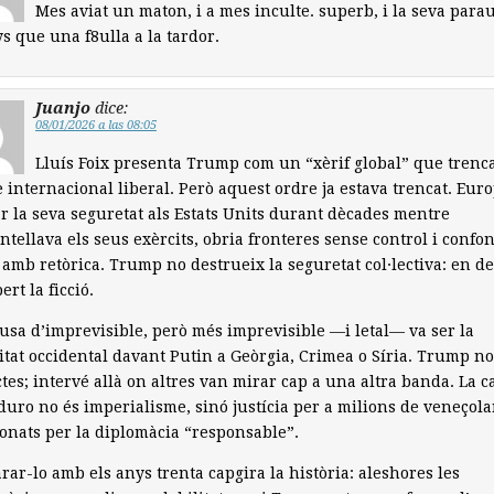
Mes aviat un maton, i a mes inculte. superb, i la seva parau
 que una f8ulla a la tardor.
Juanjo
dice:
08/01/2026 a las 08:05
Lluís Foix presenta Trump com un “xèrif global” que trenc
e internacional liberal. Però aquest ordre ja estava trencat. Eur
r la seva seguretat als Estats Units durant dècades mentre
tellava els seus exèrcits, obria fronteres sense control i confo
 amb retòrica. Trump no destrueix la seguretat col·lectiva: en de
ert la ficció.
cusa d’imprevisible, però més imprevisible —i letal— va ser la
itat occidental davant Putin a Geòrgia, Crimea o Síria. Trump no
ctes; intervé allà on altres van mirar cap a una altra banda. La 
uro no és imperialisme, sinó justícia per a milions de veneçol
nats per la diplomàcia “responsable”.
ar-lo amb els anys trenta capgira la història: aleshores les