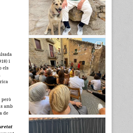
ulsada
18) i
 els
a
òrica
, però
ns amb
ia de
uretat