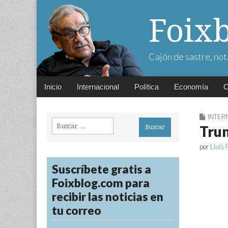
Foix
Cajón de sastre, not
Main
Skip
Inicio
Internacional
Política
Economía
C
menu
to
content
INTER
Buscar:
Trum
por
Lluís 
Suscríbete gratis a
Foixblog.com para
recibir las noticias en
tu correo