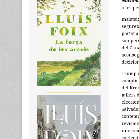
Naciona
a les pe
Insiste
segureta
portat 
són pers
del Cana
aconseg
decisio
Trump e
complic
del Kre
_______________________
milers d
eleccion
Salvado
contemp
revision
interna
col·lecti