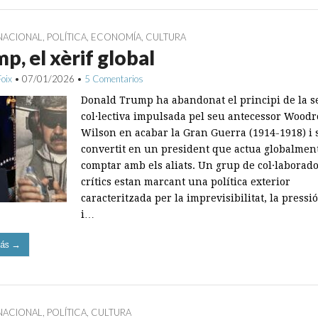
NACIONAL
,
POLÍTICA
,
ECONOMÍA
,
CULTURA
p, el xèrif global
Foix
•
07/01/2026
•
5 Comentarios
Donald Trump ha abandonat el principi de la s
col·lectiva impulsada pel seu antecessor Wood
Wilson en acabar la Gran Guerra (1914-1918) i 
convertit en un president que actua globalmen
comptar amb els aliats. Un grup de col·laborad
crítics estan marcant una política exterior
caracteritzada per la imprevisibilitat, la pressió
i…
ás →
NACIONAL
,
POLÍTICA
,
CULTURA