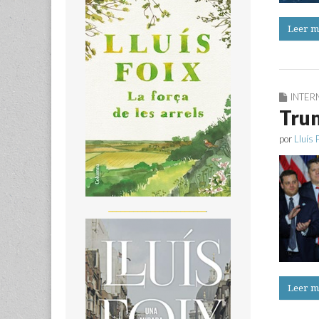
Leer m
INTER
Trum
por
Lluís 
_______________________
Leer m