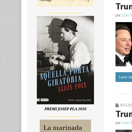
Trum
__________________
por
Lluís 
Leer m
INTER
PREMI JOSEP PLA 2016
Trum
__________________
por
Lluís 