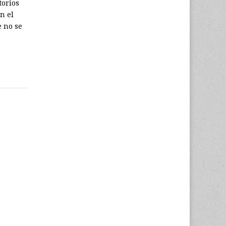
torios
n el
e no se