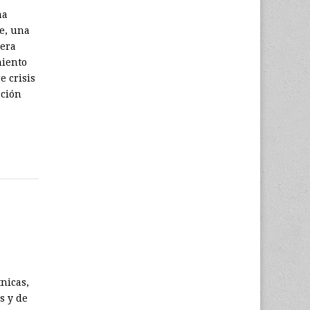
ma
e, una
mera
miento
e crisis
ación
tnicas,
s y de