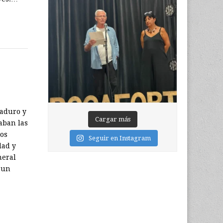
aduro y
Cargar más
aban las
los
Seguir en Instagram
dad y
neral
 un