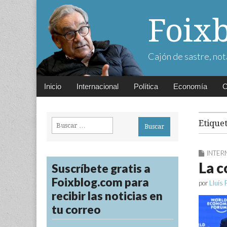
Foix
Cajón de sastre, not
Main
Skip
Inicio
Internacional
Política
Economía
C
menu
to
content
Buscar:
Etique
INTER
La 
Suscríbete gratis a
Foixblog.com para
por
Lluís 
recibir las noticias en
tu correo