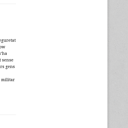
eguretat
row
s’ha
t sense
ors gens
 militar