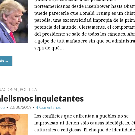
norteamericanos desde Eisenhower hasta Oba
puede parecerle que Donald Trump es un chist
parodia, una excentricidad impropia de la pri
potencia del mundo. Ciertamente, el comporta
del presidente se sale de todos los cánones. Abr
a golpe de tuit mañanero sin que su administr
sepa de qué…
ás →
NACIONAL
,
POLÍTICA
lelismos inquietantes
Foix
•
20/08/2019
•
4 Comentarios
Los conflictos que enfrentan a pueblos no se
improvisan ni tienen sólo causas ideológicas, é
culturales o religiosas. El choque de identidade