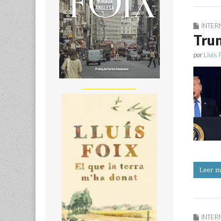
INTER
Trum
por
Lluís 
__________________
Leer m
INTER