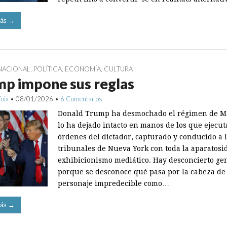
ás →
NACIONAL
,
POLÍTICA
,
ECONOMÍA
,
CULTURA
p impone sus reglas
Foix
•
08/01/2026
•
6 Comentarios
Donald Trump ha desmochado el régimen de M
lo ha dejado intacto en manos de los que ejecut
órdenes del dictador, capturado y conducido a 
tribunales de Nueva York con toda la aparatosi
exhibicionismo mediático. Hay desconcierto ge
porque se desconoce qué pasa por la cabeza de
personaje impredecible como…
ás →