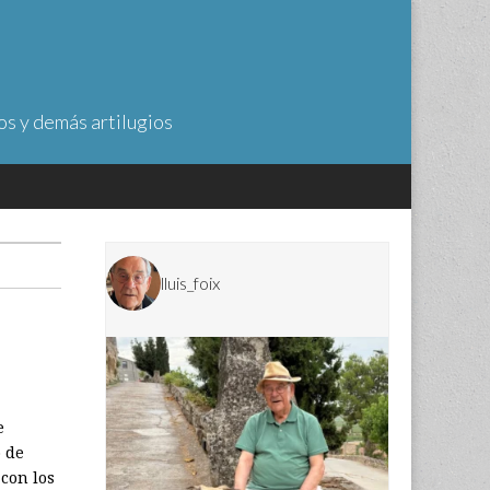
os y demás artilugios
lluis_foix
e
o de
 con los