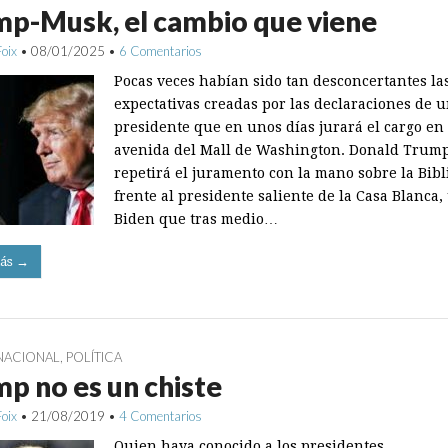
p-Musk, el cambio que viene
Foix
•
08/01/2025
•
6 Comentarios
Pocas veces habían sido tan desconcertantes la
expectativas creadas por las declaraciones de 
presidente que en unos días jurará el cargo en
avenida del Mall de Washington. Donald Trum
repetirá el juramento con la mano sobre la Bibl
frente al presidente saliente de la Casa Blanca,
Biden que tras medio…
ás →
NACIONAL
,
POLÍTICA
p no es un chiste
Foix
•
21/08/2019
•
4 Comentarios
Quien haya conocido a los presidentes