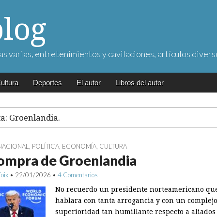
blog
as varias, entretenimientos y cavilaciones, artículos divers
ultura
Deportes
El autor
Libros del autor
ta:
Groenlandia.
NACIONAL
,
POLÍTICA
,
ECONOMÍA
,
CULTURA
compra de Groenlandia
Foix
•
22/01/2026
•
4 Comentarios
No recuerdo un presidente norteamericano qu
hablara con tanta arrogancia y con un complej
superioridad tan humillante respecto a aliados