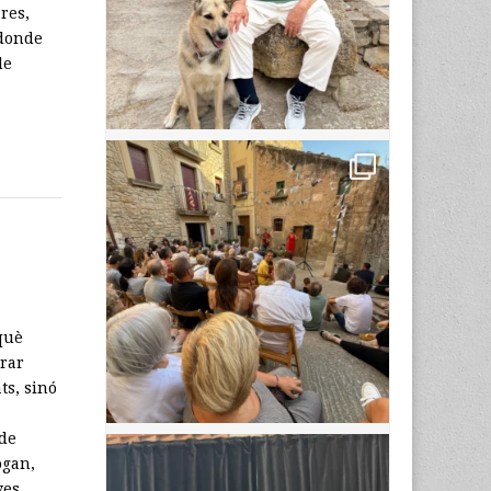
res,
 donde
de
què
urar
ts, sinó
 de
ògan,
ives.…