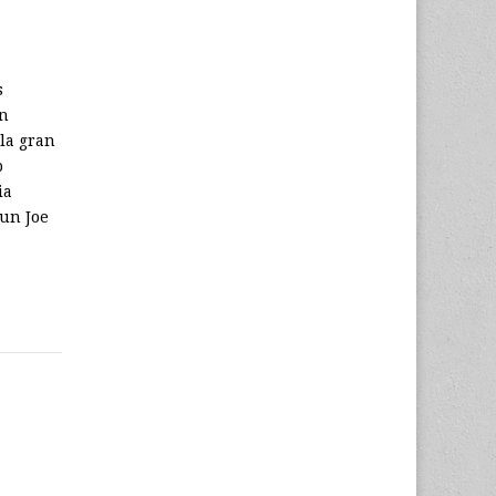
s
un
 la gran
p
ia
 un Joe