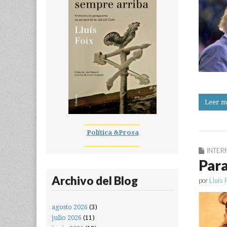
Leer m
__________________
Política &Prosa
__________________
INTER
Para
Archivo del Blog
por
Lluís 
agosto 2026
(3)
julio 2026
(11)