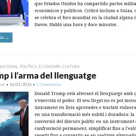
que Estados Unidos ha compartido pactos milita
económicos y políticos. Criticó incluso a Suiza,
se celebra el foro mundial en la ciudad alpina 
Davos. Habló una hora y doce minutos…
ás →
NACIONAL
,
POLÍTICA
,
ECONOMÍA
,
CULTURA
p i l’arma del llenguatge
Foix
•
16/01/2026
•
5 Comentarios
Donald Trump está alterant el llenguatge amb 
s’exerceix el poder. El seu llegat no es pot mes
únicament en lleis aprovades o tractats vulnera
en una transformació més subtil i duradora: la
conversió del discurs polític en un instrument
confrontació permanent, simplificat fins a l’esl
repetit fins a convertir-se en realitats alternat