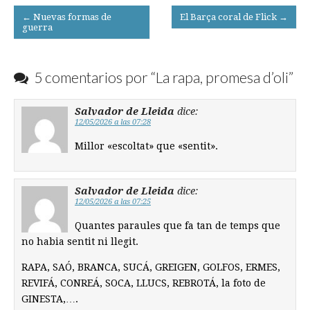
Post
← Nuevas formas de
El Barça coral de Flick →
guerra
navigation
5 comentarios por “
La rapa, promesa d’oli
”
Salvador de Lleida
dice:
12/05/2026 a las 07:28
Millor «escoltat» que «sentit».
Salvador de Lleida
dice:
12/05/2026 a las 07:25
Quantes paraules que fa tan de temps que
no habia sentit ni llegit.
RAPA, SAÓ, BRANCA, SUCÁ, GREIGEN, GOLFOS, ERMES,
REVIFÁ, CONREÁ, SOCA, LLUCS, REBROTÁ, la foto de
GINESTA,….