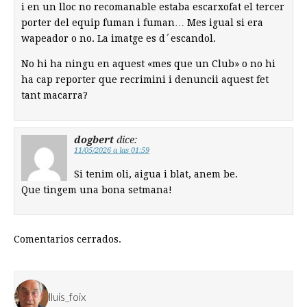
i en un lloc no recomanable estaba escarxofat el tercer
porter del equip fuman i fuman… Mes igual si era
wapeador o no. La imatge es d´escandol.
No hi ha ningu en aquest «mes que un Club» o no hi
ha cap reporter que recrimini i denuncii aquest fet
tant macarra?
dogbert
dice:
11/05/2026 a las 01:59
Si tenim oli, aigua i blat, anem be.
Que tingem una bona setmana!
Comentarios cerrados.
lluis_foix