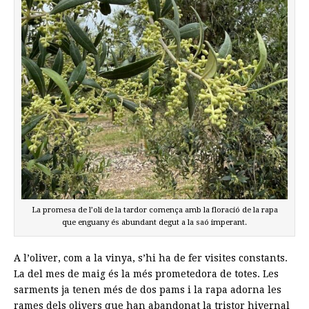
La promesa de l’oli de la tardor comença amb la floració de la rapa
que enguany és abundant degut a la saó imperant.
A l’oliver, com a la vinya, s’hi ha de fer visites constants.
La del mes de maig és la més prometedora de totes. Les
sarments ja tenen més de dos pams i la rapa adorna les
rames dels olivers que han abandonat la tristor hivernal