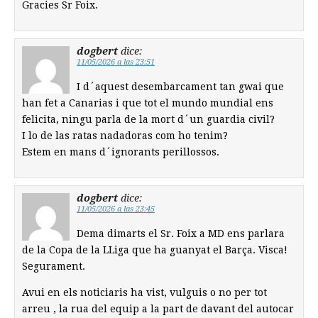
Gracies Sr Foix.
dogbert
dice:
11/05/2026 a las 23:51
I d´aquest desembarcament tan gwai que
han fet a Canarias i que tot el mundo mundial ens
felicita, ningu parla de la mort d´un guardia civil?
I lo de las ratas nadadoras com ho tenim?
Estem en mans d´ignorants perillossos.
dogbert
dice:
11/05/2026 a las 23:45
Dema dimarts el Sr. Foix a MD ens parlara
de la Copa de la LLiga que ha guanyat el Barça. Visca!
Segurament.
Avui en els noticiaris ha vist, vulguis o no per tot
arreu , la rua del equip a la part de davant del autocar