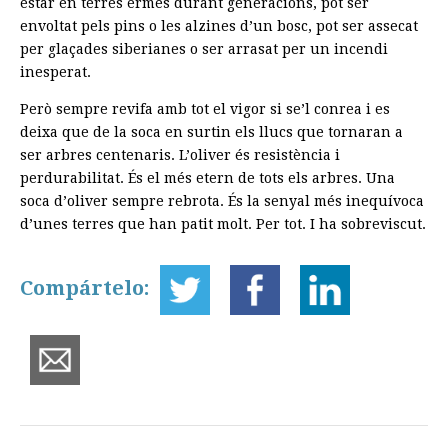
estar en terres ermes durant generacions, pot ser
envoltat pels pins o les alzines d’un bosc, pot ser assecat
per glaçades siberianes o ser arrasat per un incendi
inesperat.
Però sempre revifa amb tot el vigor si se’l conrea i es
deixa que de la soca en surtin els llucs que tornaran a
ser arbres centenaris. L’oliver és resistència i
perdurabilitat. És el més etern de tots els arbres. Una
soca d’oliver sempre rebrota. És la senyal més inequívoca
d’unes terres que han patit molt. Per tot. I ha sobreviscut.
Compártelo: