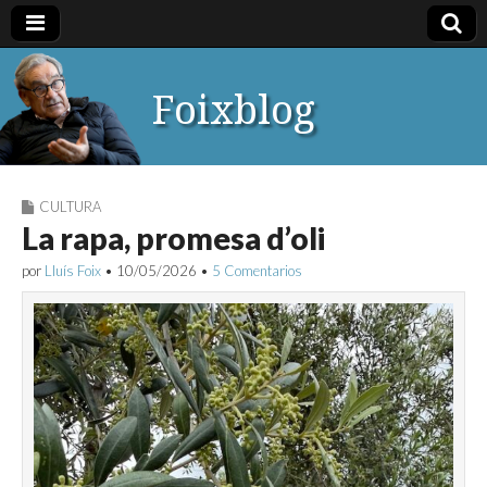
Foixblog
CULTURA
La rapa, promesa d’oli
por
Lluís Foix
•
10/05/2026
•
5 Comentarios