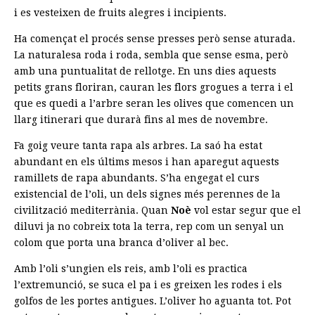
i es vesteixen de fruits alegres i incipients.
Ha començat el procés sense presses però sense aturada.
La naturalesa roda i roda, sembla que sense esma, però
amb una puntualitat de rellotge. En uns dies aquests
petits grans floriran, cauran les flors grogues a terra i el
que es quedi a l’arbre seran les olives que comencen un
llarg itinerari que durarà fins al mes de novembre.
Fa goig veure tanta rapa als arbres. La saó ha estat
abundant en els últims mesos i han aparegut aquests
ramillets de rapa abundants. S’ha engegat el curs
existencial de l’oli, un dels signes més perennes de la
civilització mediterrània. Quan
Noè
vol estar segur que el
diluvi ja no cobreix tota la terra, rep com un senyal un
colom que porta una branca d’oliver al bec.
Amb l’oli s’ungien els reis, amb l’oli es practica
l’extremunció, se suca el pa i es greixen les rodes i els
golfos de les portes antigues. L’oliver ho aguanta tot. Pot