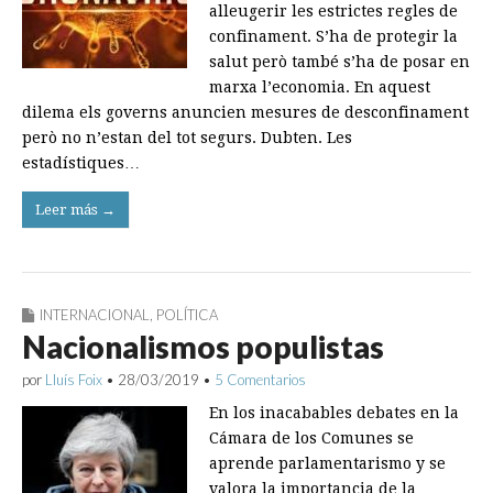
alleugerir les estrictes regles de
confinament. S’ha de protegir la
salut però també s’ha de posar en
marxa l’economia. En aquest
dilema els governs anuncien mesures de desconfinament
però no n’estan del tot segurs. Dubten. Les
estadístiques…
Leer más →
INTERNACIONAL
,
POLÍTICA
Nacionalismos populistas
por
Lluís Foix
•
28/03/2019
•
5 Comentarios
En los inacabables debates en la
Cámara de los Comunes se
aprende parlamentarismo y se
valora la importancia de la