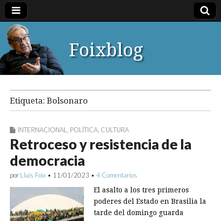
Foixblog
Etiqueta:
Bolsonaro
INTERNACIONAL
,
POLÍTICA
,
CULTURA
Retroceso y resistencia de la
democracia
por
Lluís Foix
•
11/01/2023
•
4 Comentarios
El asalto a los tres primeros
poderes del Estado en Brasilia la
tarde del domingo guarda