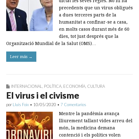
dictat les seves regles. No hi ha
precedents que un virus obligués
a dues terceres parts de la
humanitat a confinar-se a casa,
en molts casos durant més de 60
dies, tot just després que la
Organització Mundial de la Salut (OMS)…
Leer más →
INTERNACIONAL
,
POLÍTICA
,
ECONOMÍA
,
CULTURA
El virus i el civisme
por
Lluís Foix
•
10/05/2020
•
7 Comentarios
Mentre la pandèmia avança
lliurement tallant vides arreu del
món, la medicina demana
contenció i els polítics volen