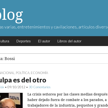
blog
as varias, entretenimientos y cavilaciones, artículos divers
ultura
Deportes
El autor
Libros del autor
ta:
Bossi
NACIONAL
,
POLÍTICA
,
ECONOMÍA
ulpa es del otro
Foix
•
09/10/2012
•
30 Comentarios
La crisis señorea por las clases medias después
haber dejado fuera de combate a los parados, a
trabajadores de la industria, pequeños y grand