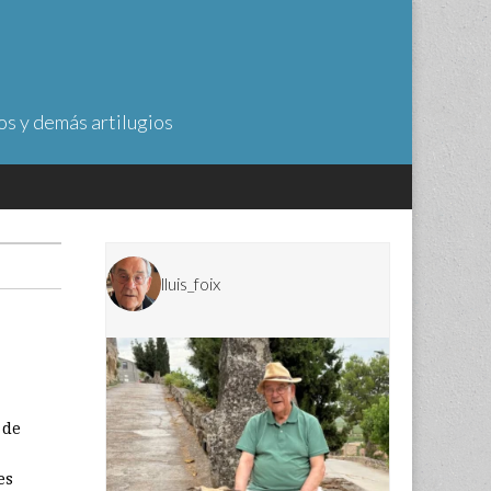
os y demás artilugios
lluis_foix
 de
es