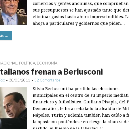
comercios y gentes anónimas, que comprueban
sus presupuestos se han ajustado tanto que ti
eliminar gastos hasta ahora imprescindibles. 
ahoga a particulares y gobiernos que piden…
ás →
NACIONAL
,
POLÍTICA
,
ECONOMÍA
italianos frenan a Berlusconi
Foix
•
30/05/2011
•
32 Comentarios
Silvio Berlusconi ha perdido las elecciones
municipales en el centro de su imperio mediáti
financiero y futbolístico. Giuliano Pisapia, del 
Democrático, le ha arrebatado la alcaldía de Mi
Nápoles, Turín y Bolonia también han caído a f
la oposición poniéndose en riesgo la alianza de
partido, el Pueblo de la Libertad, y…