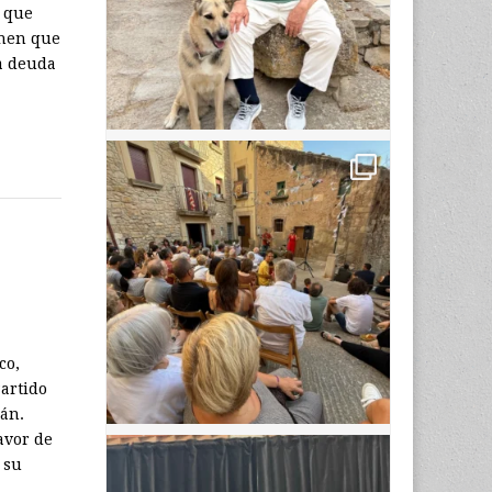
 que
enen que
La deuda
co,
Partido
lán.
avor de
 su