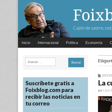
Foix
Cajón de sastre, not
Main
Skip
Inicio
Internacional
Política
Economía
C
menu
to
content
Buscar:
Etique
INTER
La c
Suscríbete gratis a
Foixblog.com para
por
Lluís 
recibir las noticias en
tu correo