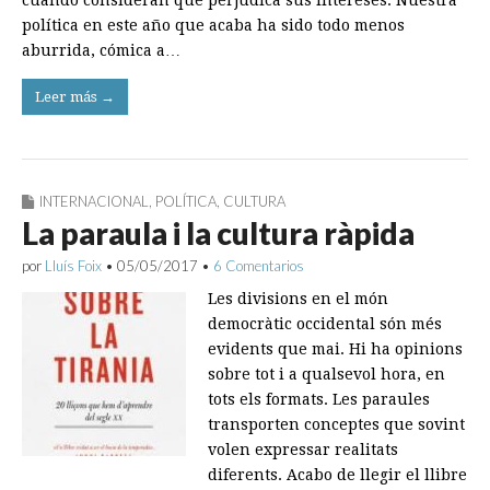
cuando consideran que perjudica sus intereses. Nuestra
política en este año que acaba ha sido todo menos
aburrida, cómica a…
Leer más →
INTERNACIONAL
,
POLÍTICA
,
CULTURA
La paraula i la cultura ràpida
por
Lluís Foix
•
05/05/2017
•
6 Comentarios
Les divisions en el món
democràtic occidental són més
evidents que mai. Hi ha opinions
sobre tot i a qualsevol hora, en
tots els formats. Les paraules
transporten conceptes que sovint
volen expressar realitats
diferents. Acabo de llegir el llibre