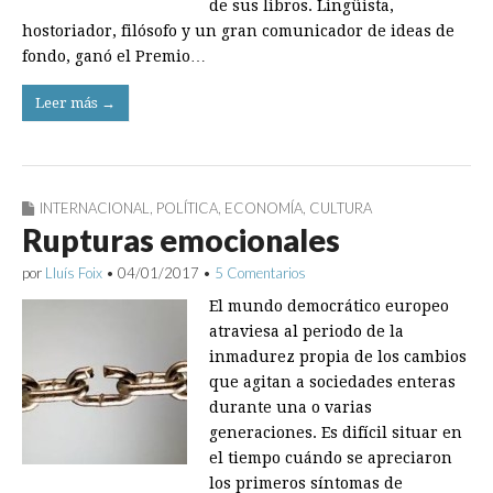
de sus libros. Lingüista,
hostoriador, filósofo y un gran comunicador de ideas de
fondo, ganó el Premio…
Leer más →
INTERNACIONAL
,
POLÍTICA
,
ECONOMÍA
,
CULTURA
Rupturas emocionales
por
Lluís Foix
•
04/01/2017
•
5 Comentarios
El mundo democrático europeo
atraviesa al periodo de la
inmadurez propia de los cambios
que agitan a sociedades enteras
durante una o varias
generaciones. Es difícil situar en
el tiempo cuándo se apreciaron
los primeros síntomas de