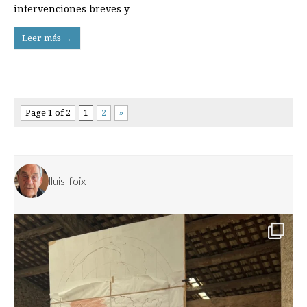
intervenciones breves y…
Leer más →
Page 1 of 2
1
2
»
lluis_foix