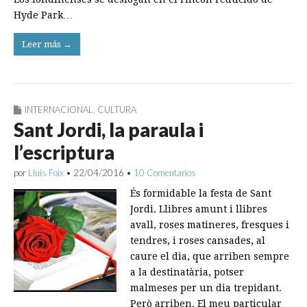
Hyde Park…
Leer más →
INTERNACIONAL
,
CULTURA
Sant Jordi, la paraula i
l’escriptura
por
Lluís Foix
•
22/04/2016
•
10 Comentarios
És formidable la festa de Sant
Jordi. Llibres amunt i llibres
avall, roses matineres, fresques i
tendres, i roses cansades, al
caure el dia, que arriben sempre
a la destinatària, potser
malmeses per un dia trepidant.
Però arriben. El meu particular