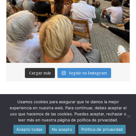
Cargar más
Seguir en Instagram
Usamos cookies para asegurar que te damos la mejor
experiencia en nuestra web. Para continuar, debes aceptar el
uso que hacemos de las cookies. Puedes aceptar, rechazar o
leer más en nuestra página de política de privacidad.
Copyright © 2026
Foixblog
. All Rights Reserved.
Acepto todas
No acepto
Política de privacidad
The Magazine Premium Theme by
bavotasan.com
.