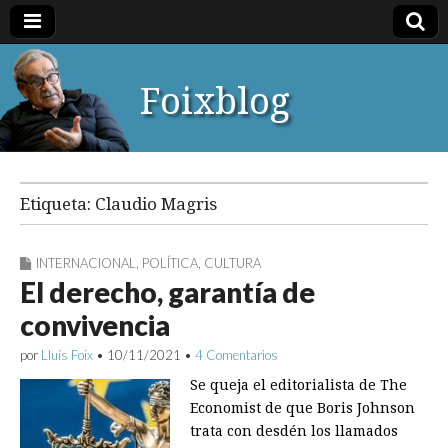
Foixblog
Etiqueta:
Claudio Magris
INTERNACIONAL
,
POLÍTICA
,
CULTURA
El derecho, garantía de
convivencia
por
Lluís Foix
•
10/11/2021
•
4 Comentarios
Se queja el editorialista de The
Economist de que Boris Johnson
trata con desdén los llamados