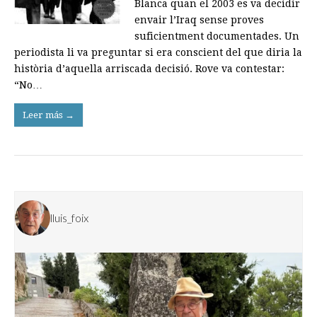
Blanca quan el 2003 es va decidir
envair l’Iraq sense proves
suficientment documentades. Un
periodista li va preguntar si era conscient del que diria la
història d’aquella arriscada decisió. Rove va contestar:
“No…
Leer más →
lluis_foix