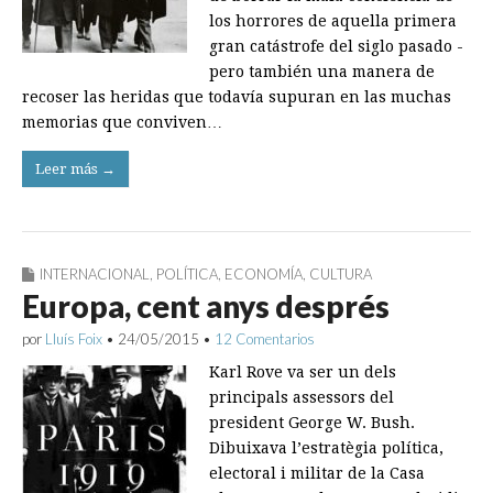
los horrores de aquella primera
gran catástrofe del siglo pasado ­
pero también una manera de
recoser las ­heridas que todavía supuran en las muchas
me­morias que conviven…
Leer más →
INTERNACIONAL
,
POLÍTICA
,
ECONOMÍA
,
CULTURA
Europa, cent anys després
por
Lluís Foix
•
24/05/2015
•
12 Comentarios
Karl Rove va ser un dels
principals assessors del
president George W. Bush.
Dibuixava l’estratègia política,
electoral i militar de la Casa