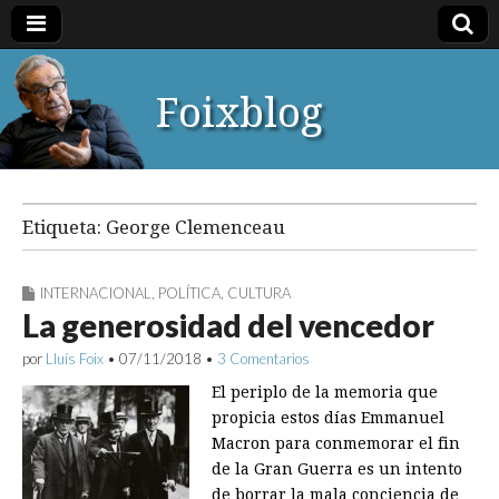
Foixblog
Etiqueta:
George Clemenceau
INTERNACIONAL
,
POLÍTICA
,
CULTURA
La generosidad del vencedor
por
Lluís Foix
•
07/11/2018
•
3 Comentarios
El periplo de la memoria que
propicia estos días Emmanuel
Macron para conmemorar el fin
de la Gran Guerra es un intento
de borrar la mala conciencia de