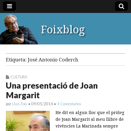
Foixblog
Etiqueta:
José Antonio Coderch
CULTURA
Una presentació de Joan
Margarit
por
Lluís Foix
•
09/05/2014
•
4 Comentarios
He dit en algun lloc que el pròleg
de Joan Margarit al meu llibre de
vivències La Marinada sempre