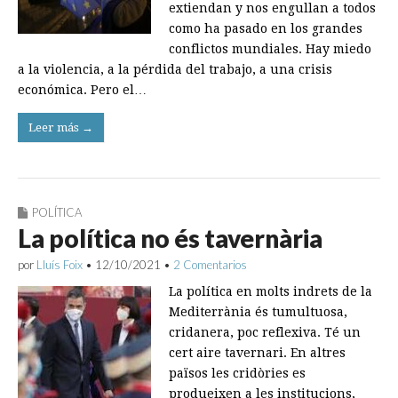
extiendan y nos engullan a todos
como ha pasado en los grandes
conflictos mundiales. Hay miedo
a la violencia, a la pérdida del trabajo, a una crisis
económica. Pero el…
Leer más →
POLÍTICA
La política no és tavernària
por
Lluís Foix
•
12/10/2021
•
2 Comentarios
La política en molts indrets de la
Mediterrània és tumultuosa,
cridanera, poc reflexiva. Té un
cert aire tavernari. En altres
països les cridòries es
produeixen a les institucions,