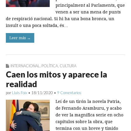
principalment al Parlaments, que
venen a ser una mena de punts
de respiració nacional. Si hi ha una bona bronca, un
insult o una poca soltada, és…
Leer más →
INTERNACIONAL
,
POLÍTICA
,
CULTURA
Caen los mitos y aparece la
realidad
por
Lluís Foix
•
18/11/2020
•
9 Comentarios
Leí de un tirón la novela Patria,
de Fernando Aramburu, y acabo
de ver la magnífica serie en ocho
capítulos sobre la obra, que
termina con un breve y tímido