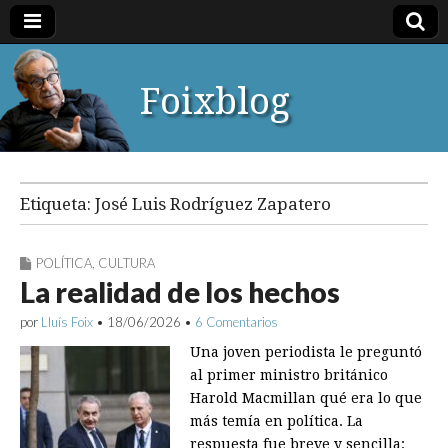
Foixblog
Etiqueta:
José Luis Rodríguez Zapatero
POLÍTICA
,
CULTURA
La realidad de los hechos
por
Lluís Foix
•
18/06/2026
•
6 Comentarios
Una joven periodista le preguntó
al primer ministro británico
Harold Macmillan qué era lo que
más temía en política. La
respuesta fue breve y sencilla: