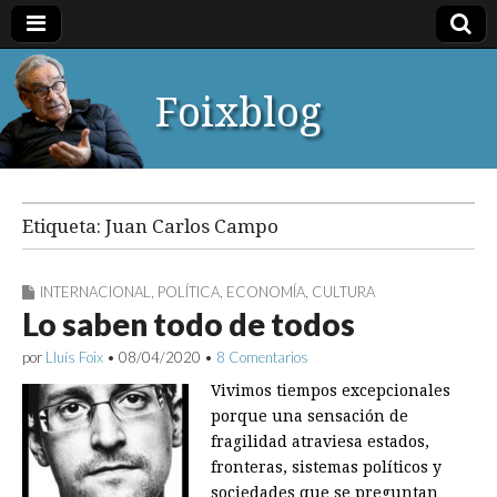
Foixblog
Etiqueta:
Juan Carlos Campo
INTERNACIONAL
,
POLÍTICA
,
ECONOMÍA
,
CULTURA
Lo saben todo de todos
por
Lluís Foix
•
08/04/2020
•
8 Comentarios
Vivimos tiempos excepcionales
porque una sensación de
fragilidad atraviesa estados,
fronteras, sistemas políticos y
sociedades que se preguntan