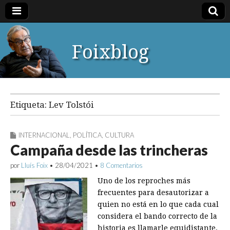
Foixblog
Etiqueta:
Lev Tolstói
INTERNACIONAL
,
POLÍTICA
,
CULTURA
Campaña desde las trincheras
por
Lluís Foix
•
28/04/2021
•
8 Comentarios
Uno de los reproches más
frecuentes para desautorizar a
quien no está en lo que cada cual
considera el bando correcto de la
historia es llamarle equidistante.