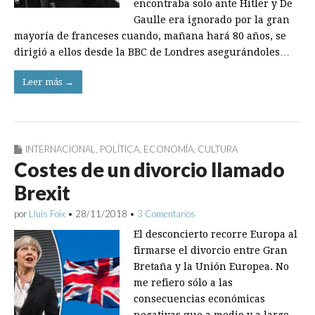
encontraba solo ante Hitler y De
Gaulle era ignorado por la gran
mayoría de franceses cuando, mañana hará 80 años, se
dirigió a ellos desde la BBC de Londres asegurándoles…
Leer más →
INTERNACIONAL
,
POLÍTICA
,
ECONOMÍA
,
CULTURA
Costes de un divorcio llamado
Brexit
por
Lluís Foix
•
28/11/2018
•
3 Comentarios
El desconcierto recorre Europa al
firmarse el divorcio entre Gran
Bretaña y la Unión Europea. No
me refiero sólo a las
consecuencias económicas