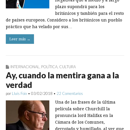
negativas que a medio y a largo
plazo supondrá para los
británicos y también para el resto
de países europeos. Considero a los británicos un pueblo
práctico que ha velado por sus…
Leer más →
INTERNACIONAL
,
POLÍTICA
,
CULTURA
Ay, cuando la mentira gana a la
verdad
por
Lluís Foix
•
03/02/2018
•
22 Comentarios
Una de las frases de la última
película sobre Churchill la
pronuncia lord Halifax en la
Cámara de los Comunes,
derrotado y humillado, al ver que