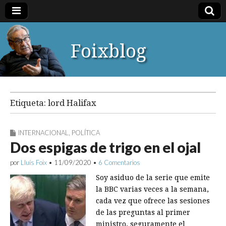
Foixblog
Etiqueta:
lord Halifax
INTERNACIONAL
,
POLÍTICA
Dos espigas de trigo en el ojal
por
Lluís Foix
•
11/09/2020
•
6 Comentarios
Soy asiduo de la serie que emite
la BBC varias veces a la semana,
cada vez que ofrece las sesiones
de las preguntas al primer
ministro, seguramente el