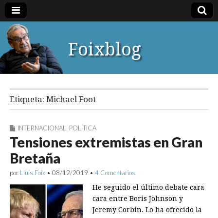
Foixblog
Etiqueta:
Michael Foot
INTERNACIONAL
,
POLÍTICA
Tensiones extremistas en Gran
Bretaña
por
Lluís Foix
•
08/12/2019
•
4 Comentarios
He seguido el último debate cara
cara entre Boris Johnson y
Jeremy Corbin. Lo ha ofrecido la