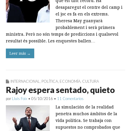
que en tinc record. Ha
desaparegut el centre del camp i
el joc es fa en els extrems.
Theresa May guanyarà
probablement i serà primera
ministra. Però no són temps de prediccions i qualsevol
resultat és possible. Les enquestes ballen…
Leer más →
INTERNACIONAL
,
POLÍTICA
,
ECONOMÍA
,
CULTURA
Rajoy espera sentado, quieto
por
Lluís Foix
•
05/10/2016
•
11 Comentarios
La simulación de la realidad
penetra muchos ámbitos de la
vida política. Se trabaja con
supuestos no comprobados que