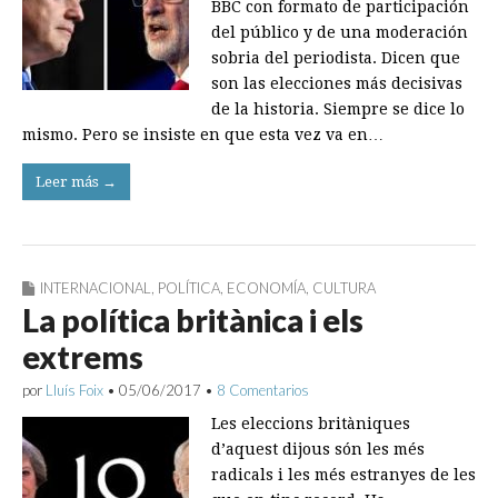
BBC con formato de participación
del público y de una moderación
sobria del periodista. Dicen que
son las elecciones más decisivas
de la historia. Siempre se dice lo
mismo. Pero se insiste en que esta vez va en…
Leer más →
INTERNACIONAL
,
POLÍTICA
,
ECONOMÍA
,
CULTURA
La política britànica i els
extrems
por
Lluís Foix
•
05/06/2017
•
8 Comentarios
Les eleccions britàniques
d’aquest dijous són les més
radicals i les més estranyes de les