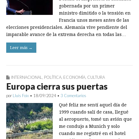
gobernada por un primer
ministro dimitido o la tensión en
Francia unos meses antes de las
elecciones presidenciales. Alemania vive pendiente del
imparable avance de la extrema derecha en todas las…
Leer más →
INTERNACIONAL
,
POLÍTICA
,
ECONOMÍA
,
CULTURA
Europa cierra sus puertas
por
Lluís Foix
•
18/09/2024
•
3 Comentarios
Qué feliz me sentí aquel día de
1999 cuando salí de casa, llegué
al aeropuerto, tomé un avión que
me condujo a Munich y solo
cuando me registré en el hotel