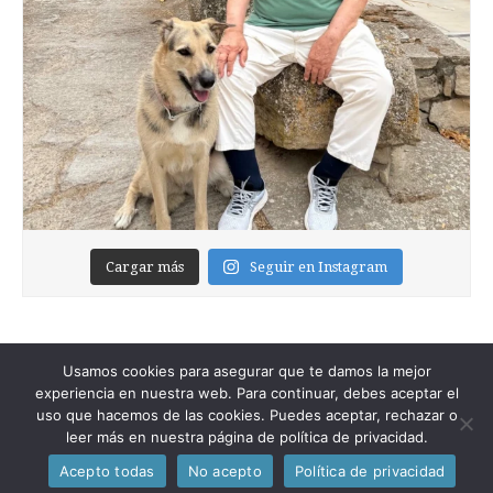
Cargar más
Seguir en Instagram
Usamos cookies para asegurar que te damos la mejor
experiencia en nuestra web. Para continuar, debes aceptar el
uso que hacemos de las cookies. Puedes aceptar, rechazar o
leer más en nuestra página de política de privacidad.
Copyright © 2026
Foixblog
. All Rights Reserved.
Acepto todas
No acepto
Política de privacidad
The Magazine Premium Theme by
bavotasan.com
.