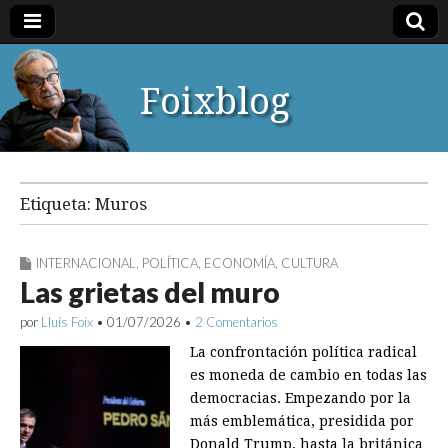
Foixblog
Etiqueta:
Muros
INTERNACIONAL
,
POLÍTICA
,
ECONOMÍA
,
CULTURA
Las grietas del muro
por
Lluís Foix
•
01/07/2026
•
2 Comentarios
La confrontación política radical
es moneda de cambio en todas las
democracias. Empezando por la
más emblemática, presidida por
Donald Trump, hasta la británica