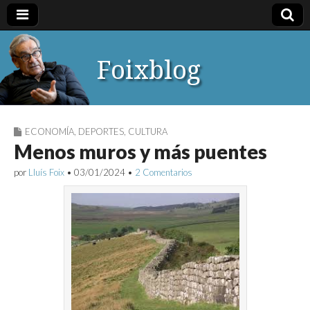
Foixblog
ECONOMÍA
,
DEPORTES
,
CULTURA
Menos muros y más puentes
por
Lluís Foix
•
03/01/2024
•
2 Comentarios