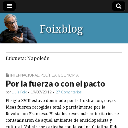
Foixblog
Etiqueta:
Napoleón
INTERNACIONAL
,
POLÍTICA
,
ECONOMÍA
Por la fuerza o con el pacto
por
Lluís Foix
•
19/07/2012
•
27 Comentarios
El siglo XVIII estuvo dominado por la Ilustración, cuyas
ideas fueron recogidas total o parcialmente por la
Revolución Francesa. Hasta los reyes más autoritarios se
contaminaron de aquel ambiente de enciclopedista y
cultural. Voltaire se carteaba con la zarina Catalina II de