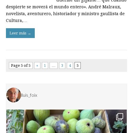
duerme un gigante… que cuando
despierte se moverá el mundo entero». André Malraux,
novelista, aventurero, historiador y ministro gaullista de
Cultura,…
Leer más →
Page 5 of 5
«
1
…
3
4
5
lluis_foix