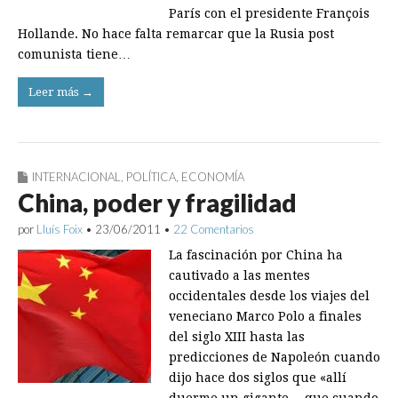
París con el presidente François
Hollande. No hace falta remarcar que la Rusia post
comunista tiene…
Leer más →
INTERNACIONAL
,
POLÍTICA
,
ECONOMÍA
China, poder y fragilidad
por
Lluís Foix
•
23/06/2011
•
22 Comentarios
La fascinación por China ha
cautivado a las mentes
occidentales desde los viajes del
veneciano Marco Polo a finales
del siglo XIII hasta las
predicciones de Napoleón cuando
dijo hace dos siglos que «allí