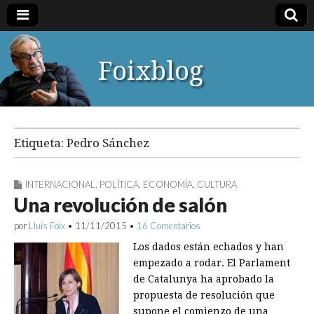
Foixblog
Etiqueta:
Pedro Sánchez
INTERNACIONAL
,
POLÍTICA
,
ECONOMÍA
,
CULTURA
Una revolución de salón
por
Lluís Foix
•
11/11/2015
•
16 Comentarios
Los dados están echados y han
empezado a rodar. El Parlament
de Catalunya ha aprobado la
propuesta de resolución que
supone el comienzo de una