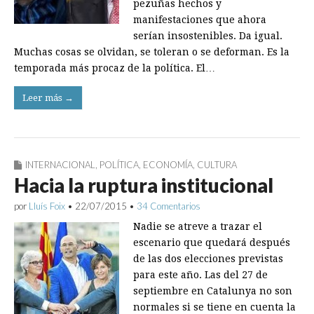
pezuñas hechos y
manifestaciones que ahora
serían insostenibles. Da igual.
Muchas cosas se olvidan, se toleran o se deforman. Es la
temporada más procaz de la política. El…
Leer más →
INTERNACIONAL
,
POLÍTICA
,
ECONOMÍA
,
CULTURA
Hacia la ruptura institucional
por
Lluís Foix
•
22/07/2015
•
34 Comentarios
Nadie se atreve a trazar el
escenario que quedará después
de las dos elecciones previstas
para este año. Las del 27 de
septiembre en Catalunya no son
normales si se tiene en cuenta la