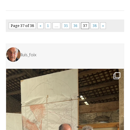
Page 37 of 38
«
1
…
35
36
37
38
»
lluis_foix