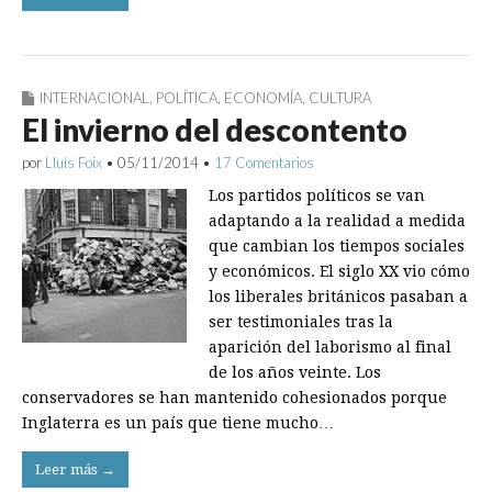
INTERNACIONAL
,
POLÍTICA
,
ECONOMÍA
,
CULTURA
El invierno del descontento
por
Lluís Foix
•
05/11/2014
•
17 Comentarios
Los partidos políticos se van
adaptando a la realidad a medida
que cambian los tiempos sociales
y económicos. El siglo XX vio cómo
los liberales británicos pasaban a
ser testimoniales tras la
aparición del laborismo al final
de los años veinte. Los
conservadores se han mantenido cohesionados porque
Inglaterra es un país que tiene mucho…
Leer más →