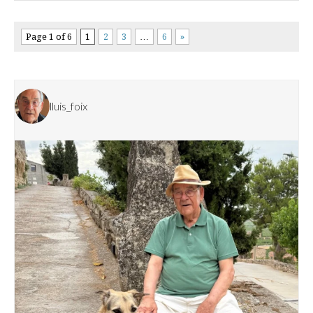
Page 1 of 6
1
2
3
…
6
»
lluis_foix