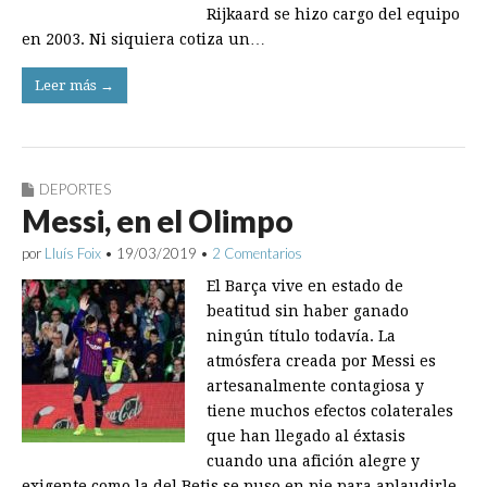
Rijkaard se hizo cargo del equipo
en 2003. Ni siquiera cotiza un…
Leer más →
DEPORTES
Messi, en el Olimpo
por
Lluís Foix
•
19/03/2019
•
2 Comentarios
El Barça vive en estado de
beatitud sin haber ganado
ningún título todavía. La
atmósfera creada por Messi es
artesanalmente contagiosa y
tiene muchos efectos colaterales
que han llegado al éxtasis
cuando una afición alegre y
exigente como la del Betis se puso en pie para aplaudirle