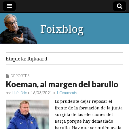
Foixblog
Etiqueta:
Rijkaard
DEPORTES
Koeman, al margen del barullo
por
Lluís Foix
•
16/03/2021
•
1 Comments
Es prudente dejar reposar el
frente de la formación de la Junta
surgida de las elecciones del
Barça porque hay demasiado
barullo. Hay que ver quién avala